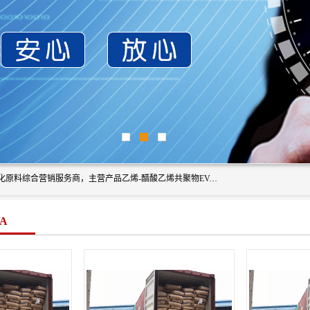
东莞市恒屹国际贸易有限公司（简称：恒屹国际）是一家石化原料综合营销服务商，主营产品乙烯-醋酸乙烯共聚物EVA、聚酰胺PA（尼龙）、醚酯型热塑弹性体TPEE等，公司秉承以市场为导向的战略思想，致力于大宗石化原料在中国市场的营销服务业务，为客户提供一站式的全面服务。
A