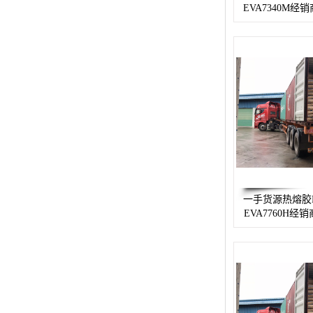
EVA7340M经
杨子巴斯夫EVA
TPV塑胶粒
法国阿科玛EVA
美国杜邦PET
聚酰胺PA（尼龙）系列：
聚丙烯PP
一手货源热熔胶
美国杜邦POM
EVA7760H经销
三井陶氏EVA
Hytrel TPEE
聚乙烯HDPE