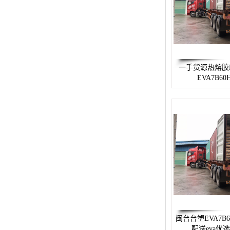
ABS塑胶粒
LLDPE线性低密度聚乙烯
LDPE低密度聚乙烯
一手货源热熔胶
EVA7B6
TPE材料
TPU
POK
美国陶氏杜邦EVA
闽台亚聚EVA
韩国韩华EVA
山东联泓
闽台台塑EVA7B
配送eva优