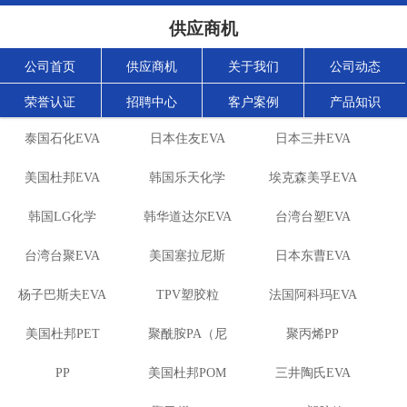
供应商机
公司首页
供应商机
关于我们
公司动态
荣誉认证
招聘中心
客户案例
产品知识
泰国石化EVA
日本住友EVA
日本三井EVA
美国杜邦EVA
韩国乐天化学
埃克森美孚EVA
韩国LG化学
韩华道达尔EVA
EVA
台湾台塑EVA
台湾台聚EVA
EVA
美国塞拉尼斯
日本东曹EVA
杨子巴斯夫EVA
TPV塑胶粒
EVA
法国阿科玛EVA
美国杜邦PET
聚酰胺PA（尼
聚丙烯PP
PP
美国杜邦POM
龙）系列：
三井陶氏EVA