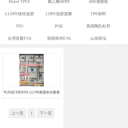
Hytrel TPEE
聚乙烯HDPE
ABS塑胶粒
LLDPE线性低密
LDPE低密度聚
TPE材料
度聚乙烯
TPU
乙烯
POK
美国陶氏杜邦
台湾亚聚EVA
韩国韩华EVA
山东联泓
EVA
可月结CERTENE LG790美国米尔斯泰
因PP经销商
上一页
1
下一页