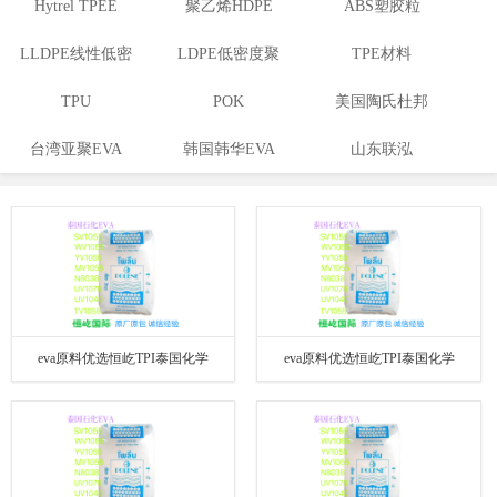
Hytrel TPEE
聚乙烯HDPE
ABS塑胶粒
LLDPE线性低密
LDPE低密度聚
TPE材料
度聚乙烯
TPU
乙烯
POK
美国陶氏杜邦
台湾亚聚EVA
韩国韩华EVA
山东联泓
EVA
eva原料优选恒屹TPI泰国化学
eva原料优选恒屹TPI泰国化学
EVAUV1040热熔胶EVA价格|厂家|多少
EVASSV1055热熔胶EVA价格|厂家|多
钱
少钱