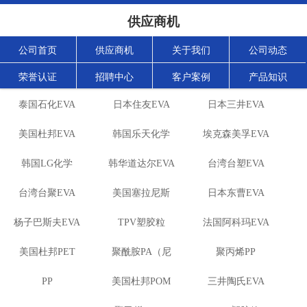
供应商机
公司首页
供应商机
关于我们
公司动态
荣誉认证
招聘中心
客户案例
产品知识
泰国石化EVA
日本住友EVA
日本三井EVA
美国杜邦EVA
韩国乐天化学
埃克森美孚EVA
韩国LG化学
韩华道达尔EVA
EVA
台湾台塑EVA
台湾台聚EVA
EVA
美国塞拉尼斯
日本东曹EVA
杨子巴斯夫EVA
TPV塑胶粒
EVA
法国阿科玛EVA
美国杜邦PET
聚酰胺PA（尼
聚丙烯PP
PP
美国杜邦POM
龙）系列：
三井陶氏EVA