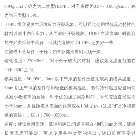
0.94g/cm3
，称之为二类型
HDPE
；对于密度为
0.94~ 0.965g/cm3
，称
之为三类型
HDPE
。
HDPE
很容易发生环境应力开裂现象。可以通过使用很低流动特性的
材料以减小内部应力，从而减轻开裂现象。
HDPE
当温度
60C
时很容
易在烃类溶剂中溶解，但其抗溶解性比
LDPE
还要好一些。
注塑模工艺条件：干燥：如果存储恰当则无须干燥。
熔化温度：
220~260C
。对于分子较大的材料，建议熔化温度范围在
200~250C
之间。
模具温度：
50~95C
。
6mm
以下壁厚的塑件应使用较高的模具温度，
6mm
以上壁厚的塑件使用较低的模具温度。塑件冷却温度应当均匀
以减小收缩率的差异。对于优的加工周期时间，冷却腔道直径应不
小于
8mm
，并且距模具表面的距离应在
1.3d
之内（这里“
d
”是冷却腔
道的直径）。压力：
700~1050bar
。
速度：建议使用高速。流道和浇口
:
流道直径在
4
到
7.5mm
之间，流道
长度应尽可能短。可以使用各种类型的浇口，浇口长度不要过