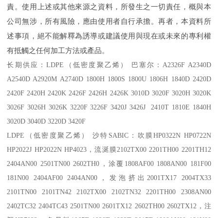
責。使用上述或其他來源之資料，所發生之一切責任，概與本
公司無涉，所有風險，應由使用者自行承擔。再者，本資料所
述事項，絕不能解釋為誘導或建議使用與現在或未來的專利權
有抵觸之任何加工方法或產品。
长期供应：
LDPE
（低密度聚乙烯） 巴塞尔：
A2326F A2340D
A2540D A2920M A2740D 1800H 1800S 1800U 1806H 1840D 2420D
2420F 2420H 2420K 2426F 2426H 2426K 3010D 3020F 3020H 3020K
3026F 3026H 3026K 3220F 3226F 3420J 3426J 2410T 1810E 1840H
3020D 3040D 3220D 3420F
LDPE
（低密度聚乙烯） 沙特
SABIC
：吹膜
HP0322N HP0722N
HP2022J HP2022N HP4023
，流涎膜
2102TX00 2201TH00 2201TH12
2404AN00 2501TN00 2602TH0
，涂覆
1808AF00 1808AN00 181F00
181N00 2404AF00 2404AN00
，发泡挤出
2001TX17 2004TX33
2101TN00 2101TN42 2102TX00 2102TN32 2201TH00 2308AN00
2402TC32 2404TC43 2501TN00 2601TX12 2602TH00 2602TX12
，注