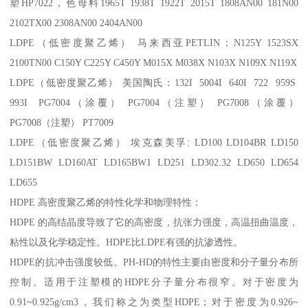
塑
HP7022
，色母料
1965T 1938T 1922T 2015T 1808AN00 181N00
2102TX00 2308AN00 2404AN00
LDPE
（低密度聚乙烯） 马来西亚
PETLIN
：
N125Y 1523SX
2100TN00 C150Y C225Y C450Y M015X M038X N103X N109X N119X
LDPE
（低密度聚乙烯） 美国陶氏：
132I 5004I 640I 722 959S
993I PG7004
（涂覆）
PG7004
（注塑）
PG7008
（涂覆）
PG7008
（注塑）
PT7009
LDPE
（低密度聚乙烯） 埃克森美孚
: LD100 LD104BR LD150
LD151BW LD160AT LD165BW1 LD251 LD302.32 LD650 LD654
LD655
HDPE
高密度聚乙烯的特性化学和物理特性：
HDPE
的高结晶度导致了它的高密度，抗张力强度，高温扭曲温度，
粘性以及化学稳定性。
HDPE
比
LDPE
有强的抗渗透性。
HDPE
的抗冲击强度较低。
PH-HD
的特性主要由密度和分子量分布所
控制。适用于注塑模的
HDPE
分子量分布很窄。对于密度为
0.91~0.925g/cm3
，我们称之为类型
HDPE
；对于密度为
0.926~