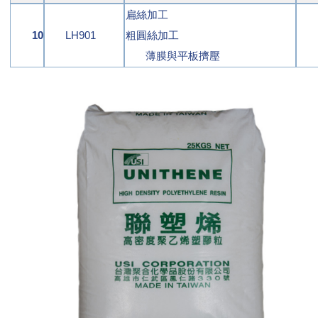
扁絲加工
10
LH901
粗圓絲加工
薄膜與平板擠壓