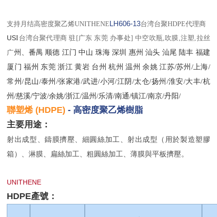
支持月结高密度聚乙烯UNITHENE
LH606-13
台湾台聚HDPE代理商
US
I
台湾
台
聚
代理商
驻
[
广东 东莞 办事处
]
中空吹瓶
,
吹膜
,
注塑
,
拉丝
州、番禺
顺德
江门
中山
珠海
深圳
惠州
汕头
汕尾
陆丰
福建
广
厦门
福州
东莞
浙江
黄岩
台州
杭州
温州
余姚
江苏
/苏州/上海/
常州/昆山/泰州/张家港/武进/小河/江阴/太仓/扬州/淮安/大丰/杭
州/慈溪/宁波/余姚/浙江/温州/乐清/南通/镇江/南京/丹阳/
聯塑烯
(HDPE)
-
高密度聚乙烯樹脂
主要用途：
射出成型、鑄膜擠壓、細圓絲加工、射出成型（用於製造塑膠
箱）、淋膜、扁絲加工、粗圓絲加工、薄膜與平板擠壓。
UNITHENE
HDPE
產號：