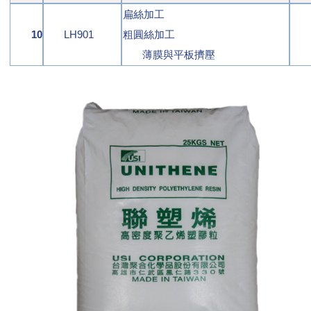
扁絲加工
10
LH901
粗圓絲加工
薄膜與平板擠壓