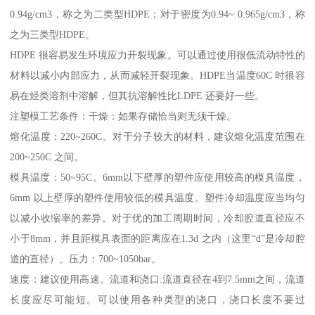
0.94g/cm3
，称之为二类型
HDPE
；对于密度为
0.94~ 0.965g/cm3
，称
之为三类型
HDPE
。
HDPE
很容易发生环境应力开裂现象。可以通过使用很低流动特性的
材料以减小内部应力，从而减轻开裂现象。
HDPE
当温度
60C
时很容
易在烃类溶剂中溶解，但其抗溶解性比
LDPE
还要好一些。
注塑模工艺条件：干燥：如果存储恰当则无须干燥。
熔化温度：
220~260C
。对于分子较大的材料，建议熔化温度范围在
200~250C
之间。
模具温度：
50~95C
。
6mm
以下壁厚的塑件应使用较高的模具温度，
6mm
以上壁厚的塑件使用较低的模具温度。塑件冷却温度应当均匀
以减小收缩率的差异。对于优的加工周期时间，冷却腔道直径应不
小于
8mm
，并且距模具表面的距离应在
1.3d
之内（这里“
d
”是冷却腔
道的直径）。压力：
700~1050bar
。
速度：建议使用高速。流道和浇口
:
流道直径在
4
到
7.5mm
之间，流道
长度应尽可能短。可以使用各种类型的浇口，浇口长度不要过