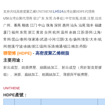
支持月结高密度聚乙烯UNITHENE
LH514
台湾台聚HDPE代理商
US
I
台湾
台
聚
代理商
驻
[
广东 东莞 办事处
]
中空吹瓶
,
吹膜
,
注塑
,
拉丝
州、番禺
顺德
江门
中山
珠海
深圳
惠州
汕头
汕尾
陆丰
福建
广
厦门
福州
东莞
浙江
黄岩
台州
杭州
温州
余姚
江苏
/苏州/上海/
常州/昆山/泰州/张家港/武进/小河/江阴/太仓/扬州/淮安/大丰/杭
州/慈溪/宁波/余姚/浙江/温州/乐清/南通/镇江/南京/丹阳/
聯塑烯
(HDPE)
-
高密度聚乙烯樹脂
主要用途：
射出成型、鑄膜擠壓、細圓絲加工、射出成型（用於製造塑膠
箱）、淋膜、扁絲加工、粗圓絲加工、薄膜與平板擠壓。
UNITHENE
HDPE
產號：