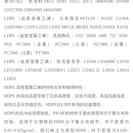
塑
HP7022
，色母料
1965T 1938T 1922T 2015T 1808AN00 181N00
2102TX00 2308AN00 2404AN00
LDPE
（低密度聚乙烯） 马来西亚
PETLIN
：
N125Y 1523SX
2100TN00 C150Y C225Y C450Y M015X M038X N103X N109X N119X
LDPE
（低密度聚乙烯） 美国陶氏：
132I 5004I 640I 722 959S
993I PG7004
（涂覆）
PG7004
（注塑）
PG7008
（涂覆）
PG7008
（注塑）
PT7009
LDPE
（低密度聚乙烯） 埃克森美孚
: LD100 LD104BR LD150
LD151BW LD160AT LD165BW1 LD251 LD302.32 LD650 LD654
LD655
HDPE
高密度聚乙烯的特性化学和物理特性：
HDPE
的高结晶度导致了它的高密度，抗张力强度，高温扭曲温度，
粘性以及化学稳定性。
HDPE
比
LDPE
有强的抗渗透性。
HDPE
的抗冲击强度较低。
PH-HD
的特性主要由密度和分子量分布所
控制。适用于注塑模的
HDPE
分子量分布很窄。对于密度为
0.91~0.925g/cm3
，我们称之为类型
HDPE
；对于密度为
0.926~