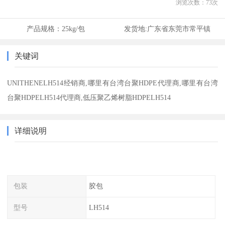
浏览次数：
73
次
产品规格：
25kg/包
发货地:
广东省东莞市常平镇
关键词
UNITHENELH514经销商,哪里有台湾台聚HDPE代理商,哪里有台湾
台聚HDPELH514代理商,低压聚乙烯树脂HDPELH514
详细说明
包装
胶包
型号
LH514