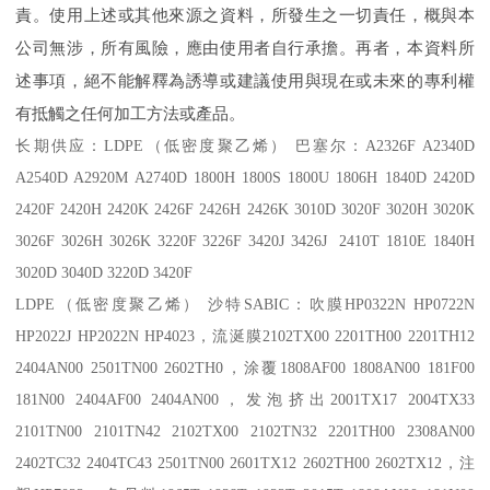
責。使用上述或其他來源之資料，所發生之一切責任，概與本
公司無涉，所有風險，應由使用者自行承擔。再者，本資料所
述事項，絕不能解釋為誘導或建議使用與現在或未來的專利權
有抵觸之任何加工方法或產品。
长期供应：
LDPE
（低密度聚乙烯） 巴塞尔：
A2326F A2340D
A2540D A2920M A2740D 1800H 1800S 1800U 1806H 1840D 2420D
2420F 2420H 2420K 2426F 2426H 2426K 3010D 3020F 3020H 3020K
3026F 3026H 3026K 3220F 3226F 3420J 3426J 2410T 1810E 1840H
3020D 3040D 3220D 3420F
LDPE
（低密度聚乙烯） 沙特
SABIC
：吹膜
HP0322N HP0722N
HP2022J HP2022N HP4023
，流涎膜
2102TX00 2201TH00 2201TH12
2404AN00 2501TN00 2602TH0
，涂覆
1808AF00 1808AN00 181F00
181N00 2404AF00 2404AN00
，发泡挤出
2001TX17 2004TX33
2101TN00 2101TN42 2102TX00 2102TN32 2201TH00 2308AN00
2402TC32 2404TC43 2501TN00 2601TX12 2602TH00 2602TX12
，注