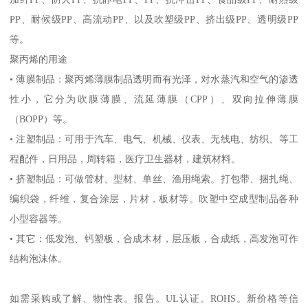
PP
、耐候级
PP
、高流动
PP
、以及吹塑级
PP
、挤出级
PP
、透明级
PP
等。
聚丙烯的用途
•
薄膜制品：聚丙烯薄膜制品透明而有光泽，对水蒸汽和空气的渗透
性小，它分为吹膜薄膜、流延薄膜（
CPP
）、双向拉伸薄膜
（
BOPP
）等。
•
注塑制品：可用于汽车、电气、机械、仪表、无线电、纺织、等工
程配件，日用品，周转箱，医疗卫生器材，建筑材料。
•
挤塑制品：可做管材、型材、单丝、渔用绳索。打包带、捆扎绳、
编织袋，纤维，复合涂层，片材，板材等。吹塑中空成型制品各种
小型容器等。
•
其它：低发泡、钙塑板，合成木材，层压板，合成纸，高发泡可作
结构泡沫体。
如需采购或了解、物性表。
报告。
UL
认证。
ROHS
。新价格等信