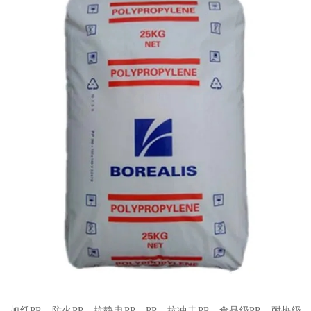
加纤
PP
、防火
PP
、抗静电
PP
、
PP
、抗冲击
PP
、食品级
PP
、耐热级