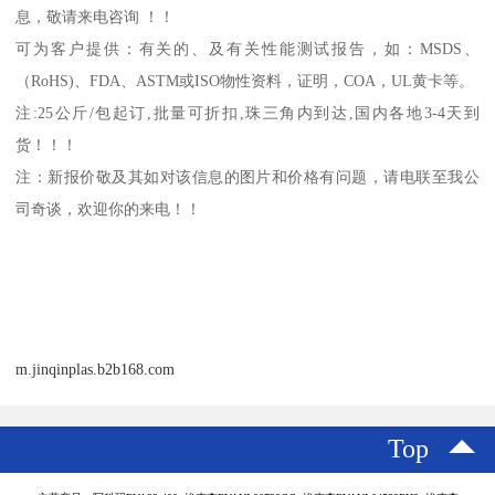
息，敬请来电咨询 ！！
可为客户提供：有关的、及有关性能测试报告，如：
MSDS
、
（
RoHS)
、
FDA
、
ASTM
或
ISO
物性资料，证明，
COA
，
UL
黄卡等。
注
:25
公斤
/
包起订
,
批量可折扣
,
珠三角内到达
,
国内各地
3-4
天到
货！！！
注：新报价敬及其如对该信息的图片和价格有问题，请电联至我公
司奇谈，欢迎你的来电！！
m.jinqinplas.b2b168.com
Top