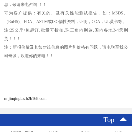
息，敬请来电咨询 ！！
可为客户提供：有关的、及有关性能测试报告，如：
MSDS
、
（
RoHS)
、
FDA
、
ASTM
或
ISO
物性资料，证明，
COA
，
UL
黄卡等。
注
:25
公斤
/
包起订
,
批量可折扣
,
珠三角内到达
,
国内各地
3-4
天到
货！！！
注：新报价敬及其如对该信息的图片和价格有问题，请电联至我公
司奇谈，欢迎你的来电！！
m.jinqinplas.b2b168.com
Top