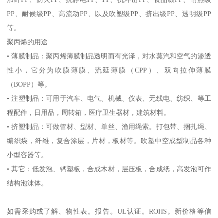
PP
、耐候级
PP
、高流动
PP
、以及吹塑级
PP
、挤出级
PP
、透明级
PP
等。
聚丙烯的用途
•
薄膜制品：聚丙烯薄膜制品透明而有光泽，对水蒸汽和空气的渗透
性小，它分为吹膜薄膜、流延薄膜（
CPP
）、双向拉伸薄膜
（
BOPP
）等。
•
注塑制品：可用于汽车、电气、机械、仪表、无线电、纺织、等工
程配件，日用品，周转箱，医疗卫生器材，建筑材料。
•
挤塑制品：可做管材、型材、单丝、渔用绳索。打包带、捆扎绳、
编织袋，纤维，复合涂层，片材，板材等。吹塑中空成型制品各种
小型容器等。
•
其它：低发泡、钙塑板，合成木材，层压板，合成纸，高发泡可作
结构泡沫体。
如需采购或了解、物性表。
报告。
UL
认证。
ROHS
。新价格等信