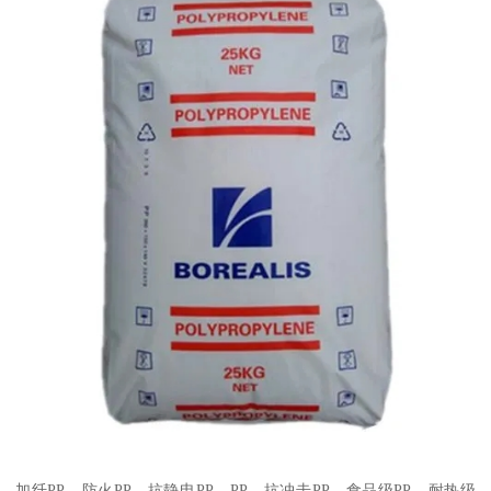
加纤
PP
、防火
PP
、抗静电
PP
、
PP
、抗冲击
PP
、食品级
PP
、耐热级