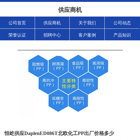
供应商机
公司首页
供应商机
关于我们
公司动态
荣誉认证
招聘中心
客户案例
产品知识
恒屹供应DaplenED086T北欧化工PP出厂价格多少