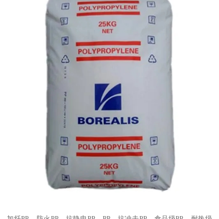
加纤
PP
、防火
PP
、抗静电
PP
、
PP
、抗冲击
PP
、食品级
PP
、耐热级