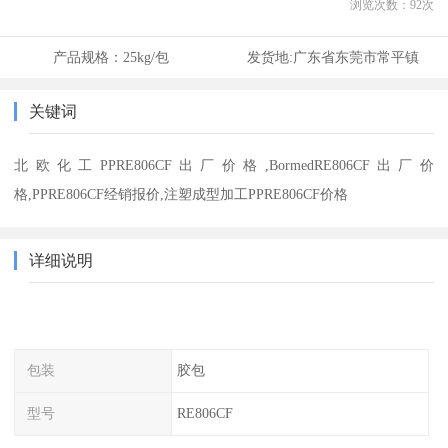
浏览次数：
92
次
产品规格：
25kg/包
发货地:
广东省东莞市常平镇
关键词
北欧化工PPRE806CF出厂价格,BormedRE806CF出厂价
格,PPRE806CF经销报价,注塑成型加工PPRE806CF价格
详细说明
包装
胶包
型号
RE806CF