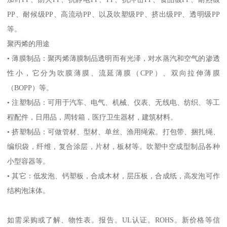
PP
、耐候级
PP
、高流动
PP
、以及吹塑级
PP
、挤出级
PP
、透明级
PP
等。
聚丙烯的用途
•
薄膜制品：聚丙烯薄膜制品透明而有光泽，对水蒸汽和空气的渗透
性小，它分为吹膜薄膜、流延薄膜（
CPP
）、双向拉伸薄膜
（
BOPP
）等。
•
注塑制品：可用于汽车、电气、机械、仪表、无线电、纺织、等工
程配件，日用品，周转箱，医疗卫生器材，建筑材料。
•
挤塑制品：可做管材、型材、单丝、渔用绳索。打包带、捆扎绳、
编织袋，纤维，复合涂层，片材，板材等。吹塑中空成型制品各种
小型容器等。
•
其它：低发泡、钙塑板，合成木材，层压板，合成纸，高发泡可作
结构泡沫体。
如需采购或了解、物性表。
报告。
UL
认证。
ROHS
。新价格等信