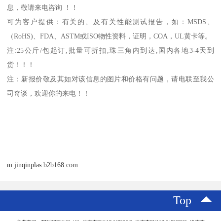
息，敬请来电咨询 ！！
可为客户提供：有关的、及有关性能测试报告，如：
MSDS
、
（
RoHS)
、
FDA
、
ASTM
或
ISO
物性资料，证明，
COA
，
UL
黄卡等。
注
:25
公斤
/
包起订
,
批量可折扣
,
珠三角内到达
,
国内各地
3-4
天到
货！！！
注：新报价敬及其如对该信息的图片和价格有问题，请电联至我公
司奇谈，欢迎你的来电！！
m.jinqinplas.b2b168.com
Top