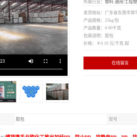
所属行业：
塑料
通用/工程
发货地址：广东省东莞市常
产品规格：25kg/包
产品数量：0.00千克
包装说明：胶包
价格：￥
0.10
元/千克 起
在线留言
胶包
型号