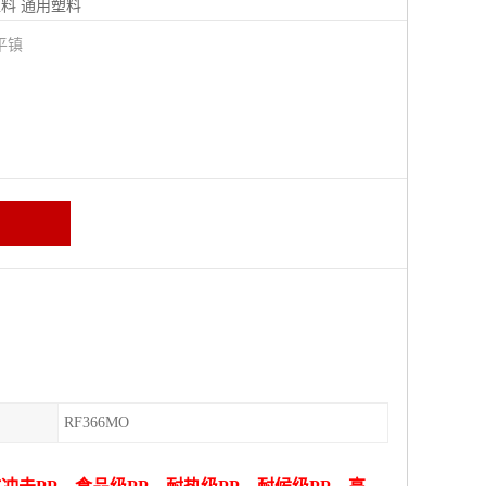
塑料
通用塑料
平镇
RF366MO