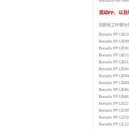
Borealis
PP
RF366
杨子巴斯夫EVA
流动
PP
、以及
TPV塑胶粒
北欧化工PP
部分
法国阿科玛EVA
Borealis PP GB2
Borealis PP GB3
美国杜邦PET
Borealis PP GB3
Borealis PP GB31
聚酰胺PA（尼龙）系列：
Borealis PP GB3
Borealis PP GB3
聚丙烯PP
Borealis PP GB3
美国杜邦POM
Borealis PP GB4
Borealis PP GB4
三井陶氏EVA
Borealis PP GB4
Borealis PP GD2
Hytrel TPEE
Borealis PP GD3
Borealis PP GD3
聚乙烯HDPE
Borealis PP GE2