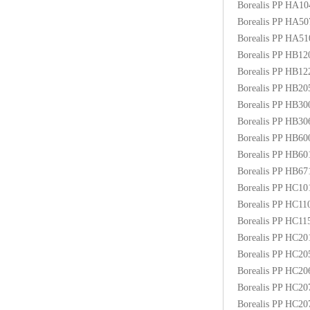
Borealis PP HA1
ABS塑胶粒
Borealis PP HA5
Borealis PP HA5
LLDPE线性低密度聚乙烯
Borealis PP HB1
Borealis PP HB1
LDPE低密度聚乙烯
Borealis PP HB2
Borealis PP HB3
TPE材料
Borealis PP HB3
TPU
Borealis PP HB6
Borealis PP HB6
POK
Borealis PP HB6
Borealis PP HC1
美国陶氏杜邦EVA
Borealis PP HC1
Borealis PP HC1
闽台亚聚EVA
Borealis PP HC2
Borealis PP HC2
韩国韩华EVA
Borealis PP HC2
Borealis PP HC2
山东联泓
Borealis PP HC2