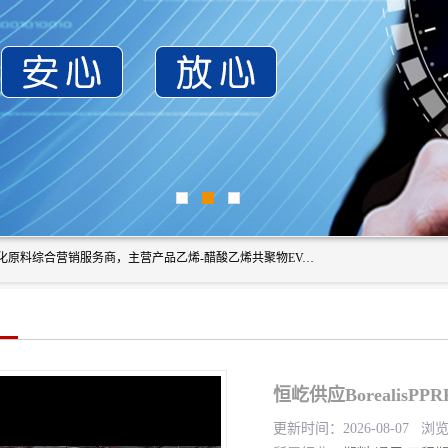
东莞市恒屹国际贸易有限公司（简称：恒屹国际）是一家石化原料综合营销服务商，主营产品乙烯-醋酸乙烯共聚物EVA、聚酰胺PA（尼龙）、醚酯型热塑弹性体TPEE等，公司秉承以市场为导向的战略思想，致力于大宗石化原料在中国市场的营销服务业务，为客户提供一站式的全面服务。
恒屹供应BorealisP
更新时间：2026-08-07 浏