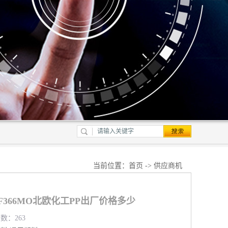
当前位置：
首页
->
供应商机
PRF366MO北欧化工PP出厂价格多少
览数：263