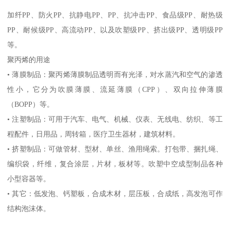
加纤
PP
、防火
PP
、抗静电
PP
、
PP
、抗冲击
PP
、食品级
PP
、耐热级
PP
、耐候级
PP
、高流动
PP
、以及吹塑级
PP
、挤出级
PP
、透明级
PP
等。
聚丙烯的用途
•
薄膜制品：聚丙烯薄膜制品透明而有光泽，对水蒸汽和空气的渗透
性小，它分为吹膜薄膜、流延薄膜（
CPP
）、双向拉伸薄膜
（
BOPP
）等。
•
注塑制品：可用于汽车、电气、机械、仪表、无线电、纺织、等工
程配件，日用品，周转箱，医疗卫生器材，建筑材料。
•
挤塑制品：可做管材、型材、单丝、渔用绳索。打包带、捆扎绳、
编织袋，纤维，复合涂层，片材，板材等。吹塑中空成型制品各种
小型容器等。
•
其它：低发泡、钙塑板，合成木材，层压板，合成纸，高发泡可作
结构泡沫体。