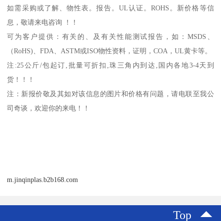
如需采购或了解、物性表。
报告。
UL
认证。
ROHS
。新价格等信
息，敬请来电咨询 ！！
可为客户提供：有关的、及有关性能测试报告，如：
MSDS
、
（
RoHS)
、
FDA
、
ASTM
或
ISO
物性资料，证明，
COA
，
UL
黄卡等。
注
:25
公斤
/
包起订
,
批量可折扣
,
珠三角内到达
,
国内各地
3-4
天到
货！！！
注：新报价敬及其如对该信息的图片和价格有问题，请电联至我公
司奇谈，欢迎你的来电！！
m.jinqinplas.b2b168.com
Top