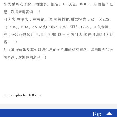
如需采购或了解、物性表。
报告。
UL
认证。
ROHS
。新价格等信
息，敬请来电咨询 ！！
可为客户提供：有关的、及有关性能测试报告，如：
MSDS
、
（
RoHS)
、
FDA
、
ASTM
或
ISO
物性资料，证明，
COA
，
UL
黄卡等。
注
:25
公斤
/
包起订
,
批量可折扣
,
珠三角内到达
,
国内各地
3-4
天到
货！！！
注：新报价敬及其如对该信息的图片和价格有问题，请电联至我公
司奇谈，欢迎你的来电！！
m.jinqinplas.b2b168.com
Top