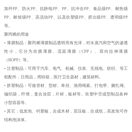
加纤
PP
、防火
PP
、抗静电
PP
、
PP
、抗冲击
PP
、食品级
PP
、耐热级
PP
、耐候级
PP
、高流动
PP
、以及吹塑级
PP
、挤出级
PP
、透明级
PP
等。
聚丙烯的用途
•
薄膜制品：聚丙烯薄膜制品透明而有光泽，对水蒸汽和空气的渗透
性小，它分为吹膜薄膜、流延薄膜（
CPP
）、双向拉伸薄膜
（
BOPP
）等。
•
注塑制品：可用于汽车、电气、机械、仪表、无线电、纺织、等工
程配件，日用品，周转箱，医疗卫生器材，建筑材料。
•
挤塑制品：可做管材、型材、单丝、渔用绳索。打包带、捆扎绳、
编织袋，纤维，复合涂层，片材，板材等。吹塑中空成型制品各种
小型容器等。
•
其它：低发泡、钙塑板，合成木材，层压板，合成纸，高发泡可作
结构泡沫体。