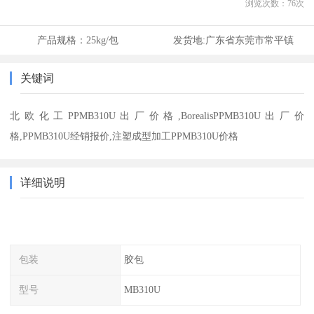
浏览次数：
76
次
产品规格：
25kg/包
发货地:
广东省东莞市常平镇
关键词
北欧化工PPMB310U出厂价格,BorealisPPMB310U出厂价
格,PPMB310U经销报价,注塑成型加工PPMB310U价格
详细说明
包装
胶包
型号
MB310U