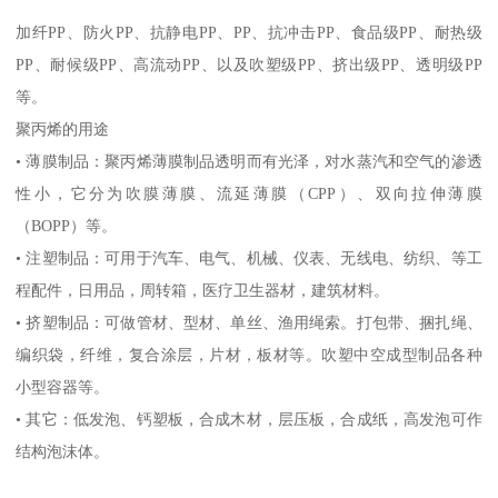
加纤
PP
、防火
PP
、抗静电
PP
、
PP
、抗冲击
PP
、食品级
PP
、耐热级
PP
、耐候级
PP
、高流动
PP
、以及吹塑级
PP
、挤出级
PP
、透明级
PP
等。
聚丙烯的用途
•
薄膜制品：聚丙烯薄膜制品透明而有光泽，对水蒸汽和空气的渗透
性小，它分为吹膜薄膜、流延薄膜（
CPP
）、双向拉伸薄膜
（
BOPP
）等。
•
注塑制品：可用于汽车、电气、机械、仪表、无线电、纺织、等工
程配件，日用品，周转箱，医疗卫生器材，建筑材料。
•
挤塑制品：可做管材、型材、单丝、渔用绳索。打包带、捆扎绳、
编织袋，纤维，复合涂层，片材，板材等。吹塑中空成型制品各种
小型容器等。
•
其它：低发泡、钙塑板，合成木材，层压板，合成纸，高发泡可作
结构泡沫体。