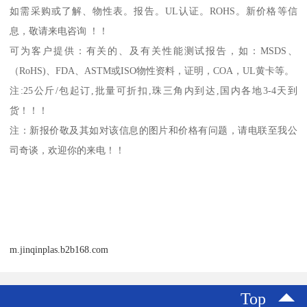
如需采购或了解、物性表。
报告。
UL
认证。
ROHS
。新价格等信
息，敬请来电咨询 ！！
可为客户提供：有关的、及有关性能测试报告，如：
MSDS
、
（
RoHS)
、
FDA
、
ASTM
或
ISO
物性资料，证明，
COA
，
UL
黄卡等。
注
:25
公斤
/
包起订
,
批量可折扣
,
珠三角内到达
,
国内各地
3-4
天到
货！！！
注：新报价敬及其如对该信息的图片和价格有问题，请电联至我公
司奇谈，欢迎你的来电！！
m.jinqinplas.b2b168.com
Top