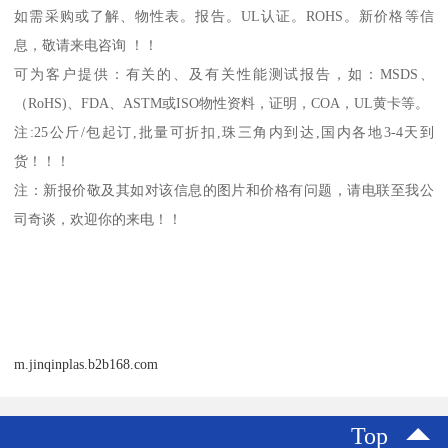
如需采购或了解、物性表。
报告。
UL
认证。
ROHS
。新价格等信
息，敬请来电咨询 ！！
可为客户提供：有关的、及有关性能测试报告，如：
MSDS
、
（
RoHS)
、
FDA
、
ASTM
或
ISO
物性资料，证明，
COA
，
UL
黄卡等。
注
:25
公斤
/
包起订
,
批量可折扣
,
珠三角内到达
,
国内各地
3-4
天到
货！！！
注：新报价敬及其如对该信息的图片和价格有问题，请电联至我公
司奇谈，欢迎你的来电！！
m.jinqinplas.b2b168.com
Top