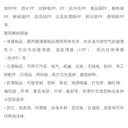
加纤
PP
、防火
PP
、抗静电
PP
、
PP
、抗冲击
PP
、食品级
PP
、耐热级
PP
、耐候级
PP
、高流动
PP
、以及吹塑级
PP
、挤出级
PP
、透明级
PP
等。
聚丙烯的用途
•
薄膜制品：聚丙烯薄膜制品透明而有光泽，对水蒸汽和空气的渗透
性小，它分为吹膜薄膜、流延薄膜（
CPP
）、双向拉伸薄膜
（
BOPP
）等。
•
注塑制品：可用于汽车、电气、机械、仪表、无线电、纺织、等工
程配件，日用品，周转箱，医疗卫生器材，建筑材料。
•
挤塑制品：可做管材、型材、单丝、渔用绳索。打包带、捆扎绳、
编织袋，纤维，复合涂层，片材，板材等。吹塑中空成型制品各种
小型容器等。
•
其它：低发泡、钙塑板，合成木材，层压板，合成纸，高发泡可作
结构泡沫体。