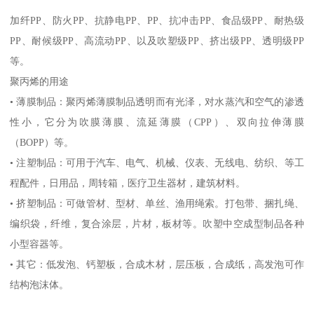
加纤
PP
、防火
PP
、抗静电
PP
、
PP
、抗冲击
PP
、食品级
PP
、耐热级
PP
、耐候级
PP
、高流动
PP
、以及吹塑级
PP
、挤出级
PP
、透明级
PP
等。
聚丙烯的用途
•
薄膜制品：聚丙烯薄膜制品透明而有光泽，对水蒸汽和空气的渗透
性小，它分为吹膜薄膜、流延薄膜（
CPP
）、双向拉伸薄膜
（
BOPP
）等。
•
注塑制品：可用于汽车、电气、机械、仪表、无线电、纺织、等工
程配件，日用品，周转箱，医疗卫生器材，建筑材料。
•
挤塑制品：可做管材、型材、单丝、渔用绳索。打包带、捆扎绳、
编织袋，纤维，复合涂层，片材，板材等。吹塑中空成型制品各种
小型容器等。
•
其它：低发泡、钙塑板，合成木材，层压板，合成纸，高发泡可作
结构泡沫体。