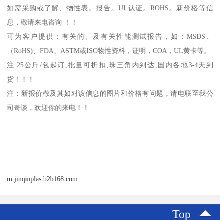
如需采购或了解、物性表。
报告。
UL
认证。
ROHS
。新价格等信
息，敬请来电咨询 ！！
可为客户提供：有关的、及有关性能测试报告，如：
MSDS
、
（
RoHS)
、
FDA
、
ASTM
或
ISO
物性资料，证明，
COA
，
UL
黄卡等。
注
:25
公斤
/
包起订
,
批量可折扣
,
珠三角内到达
,
国内各地
3-4
天到
货！！！
注：新报价敬及其如对该信息的图片和价格有问题，请电联至我公
司奇谈，欢迎你的来电！！
m.jinqinplas.b2b168.com
Top