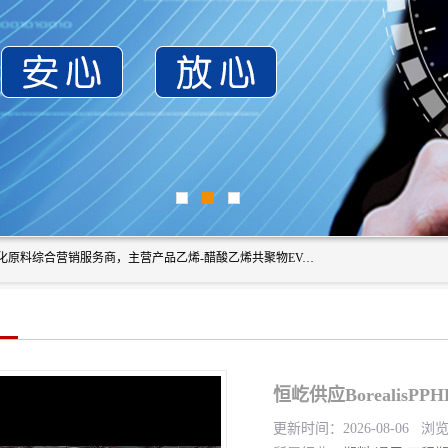
东莞市恒屹国际贸易有限公司（简称：恒屹国际）是一家石化原料综合营销服务商，主营产品乙烯-醋酸乙烯共聚物EVA、聚酰胺PA（尼龙）、醚酯型热塑弹性体TPEE等，公司秉承以市场为导向的战略思想，致力于大宗石化原料在中国市场的营销服务业务，为客户提供一站式的全面服务。
恒屹供应BorealisP
更新时间：2026-08-06 浏