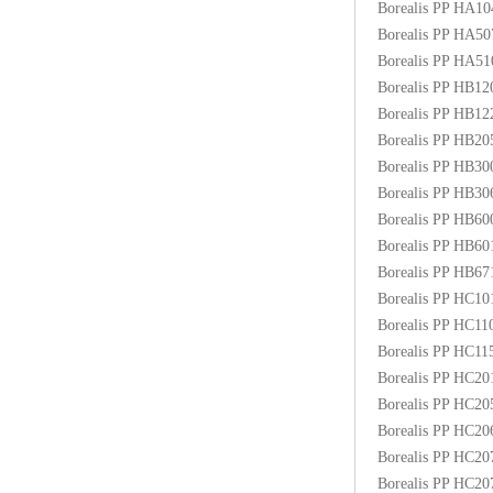
Borealis PP HA1
ABS塑胶粒
Borealis PP HA5
Borealis PP HA5
LLDPE线性低密度聚乙烯
Borealis PP HB1
Borealis PP HB1
LDPE低密度聚乙烯
Borealis PP HB2
Borealis PP HB3
TPE材料
Borealis PP HB3
TPU
Borealis PP HB6
Borealis PP HB6
POK
Borealis PP HB6
Borealis PP HC1
美国陶氏杜邦EVA
Borealis PP HC1
Borealis PP HC1
闽台亚聚EVA
Borealis PP HC2
Borealis PP HC2
韩国韩华EVA
Borealis PP HC2
Borealis PP HC2
山东联泓
Borealis PP HC2