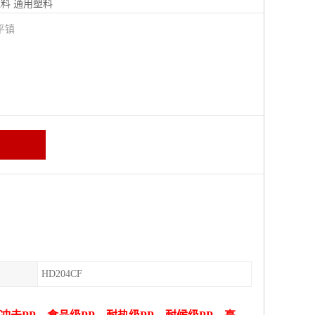
塑料
通用塑料
平镇
HD204CF