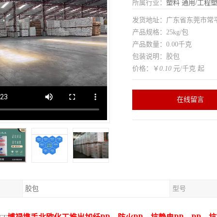
所属行业：
塑料
通用/工程
发货地址：广东省东莞市常
产品规格：25kg/包
产品数量：0.00千克
包装说明：胶包
价格：￥
0.10
元/千克 起
在线留言
胶包
型号