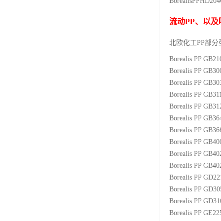
BorealisPP
HD204
杨子巴斯夫EVA
流动
PP
、以及
TPV塑胶粒
北欧化工PP
部分
法国阿科玛EVA
Borealis PP GB2
Borealis PP GB3
美国杜邦PET
Borealis PP GB3
Borealis PP GB31
聚酰胺PA（尼龙）系列：
Borealis PP GB3
Borealis PP GB3
聚丙烯PP
Borealis PP GB3
美国杜邦POM
Borealis PP GB4
Borealis PP GB4
三井陶氏EVA
Borealis PP GB4
Borealis PP GD2
Hytrel TPEE
Borealis PP GD3
Borealis PP GD3
聚乙烯HDPE
Borealis PP GE2