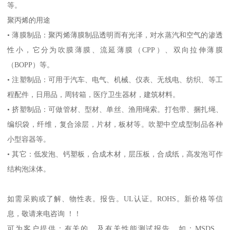
等。
聚丙烯的用途
•
薄膜制品：聚丙烯薄膜制品透明而有光泽，对水蒸汽和空气的渗透
性小，它分为吹膜薄膜、流延薄膜（
CPP
）、双向拉伸薄膜
（
BOPP
）等。
•
注塑制品：可用于汽车、电气、机械、仪表、无线电、纺织、等工
程配件，日用品，周转箱，医疗卫生器材，建筑材料。
•
挤塑制品：可做管材、型材、单丝、渔用绳索。打包带、捆扎绳、
编织袋，纤维，复合涂层，片材，板材等。吹塑中空成型制品各种
小型容器等。
•
其它：低发泡、钙塑板，合成木材，层压板，合成纸，高发泡可作
结构泡沫体。
如需采购或了解、物性表。
报告。
UL
认证。
ROHS
。新价格等信
息，敬请来电咨询 ！！
可为客户提供：有关的、及有关性能测试报告，如：
MSDS
、