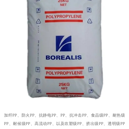
加纤
PP
、防火
PP
、抗静电
PP
、
PP
、抗冲击
PP
、食品级
PP
、耐热级
PP
、耐候级
PP
、高流动
PP
、以及吹塑级
PP
、挤出级
PP
、透明级
PP