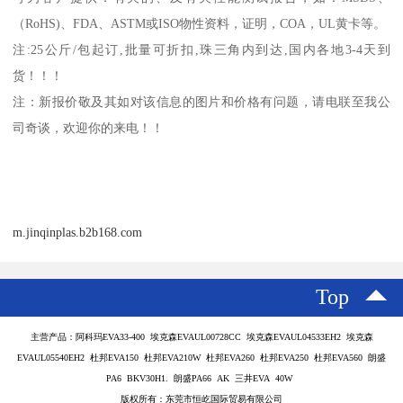
（
RoHS)
、
FDA
、
ASTM
或
ISO
物性资料，证明，
COA
，
UL
黄卡等。
注
:25
公斤
/
包起订
,
批量可折扣
,
珠三角内到达
,
国内各地
3-4
天到
货！！！
注：新报价敬及其如对该信息的图片和价格有问题，请电联至我公
司奇谈，欢迎你的来电！！
m.jinqinplas.b2b168.com
Top
主营产品：阿科玛EVA33-400 埃克森EVAUL00728CC 埃克森EVAUL04533EH2 埃克森
EVAUL05540EH2 杜邦EVA150 杜邦EVA210W 杜邦EVA260 杜邦EVA250 杜邦EVA560 朗盛
PA6 BKV30H1. 朗盛PA66 AK 三井EVA 40W
版权所有：东莞市恒屹国际贸易有限公司