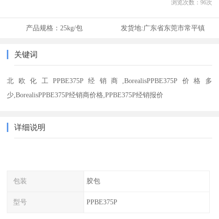
浏览次数：
96
次
产品规格：
25kg/包
发货地:
广东省东莞市常平镇
关键词
北欧化工PPBE375P经销商,BorealisPPBE375P价格多
少,BorealisPPBE375P经销商价格,PPBE375P经销报价
详细说明
包装
胶包
型号
PPBE375P