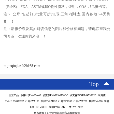
（
RoHS)
、
FDA
、
ASTM
或
ISO
物性资料，证明，
COA
，
UL
黄卡等。
注
:25
公斤
/
包起订
,
批量可折扣
,
珠三角内到达
,
国内各地
3-4
天到
货！！！
注：新报价敬及其如对该信息的图片和价格有问题，请电联至我公
司奇谈，欢迎你的来电！！
m.jinqinplas.b2b168.com
Top
主营产品：阿科玛EVA33-400 埃克森EVAUL00728CC 埃克森EVAUL04533EH2 埃克森
EVAUL05540EH2 杜邦EVA150 杜邦EVA210W 杜邦EVA260 杜邦EVA250 杜邦EVA560 朗盛
PA6 BKV30H1. 朗盛PA66 AK 三井EVA 40W
版权所有：东莞市恒屹国际贸易有限公司