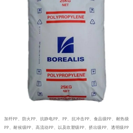
加纤
PP
、防火
PP
、抗静电
PP
、
PP
、抗冲击
PP
、食品级
PP
、耐热级
PP
、耐候级
PP
、高流动
PP
、以及吹塑级
PP
、挤出级
PP
、透明级
PP