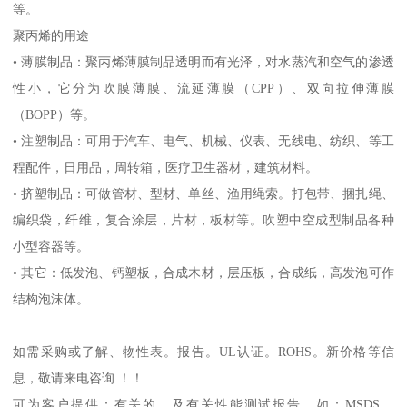
等。
聚丙烯的用途
•
薄膜制品：聚丙烯薄膜制品透明而有光泽，对水蒸汽和空气的渗透
性小，它分为吹膜薄膜、流延薄膜（
CPP
）、双向拉伸薄膜
（
BOPP
）等。
•
注塑制品：可用于汽车、电气、机械、仪表、无线电、纺织、等工
程配件，日用品，周转箱，医疗卫生器材，建筑材料。
•
挤塑制品：可做管材、型材、单丝、渔用绳索。打包带、捆扎绳、
编织袋，纤维，复合涂层，片材，板材等。吹塑中空成型制品各种
小型容器等。
•
其它：低发泡、钙塑板，合成木材，层压板，合成纸，高发泡可作
结构泡沫体。
如需采购或了解、物性表。
报告。
UL
认证。
ROHS
。新价格等信
息，敬请来电咨询 ！！
可为客户提供：有关的、及有关性能测试报告，如：
MSDS
、