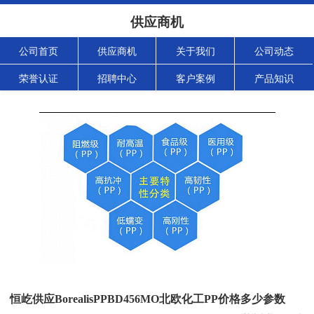
供应商机
公司首页
供应商机
关于我们
公司动态
荣誉认证
招聘中心
客户案例
产品知识
恒屹供应BorealisPPBD456MO北欧化工PP价格多少参数