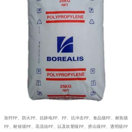
加纤
PP
、防火
PP
、抗静电
PP
、
PP
、抗冲击
PP
、食品级
PP
、耐热级
PP
、耐候级
PP
、高流动
PP
、以及吹塑级
PP
、挤出级
PP
、透明级
PP