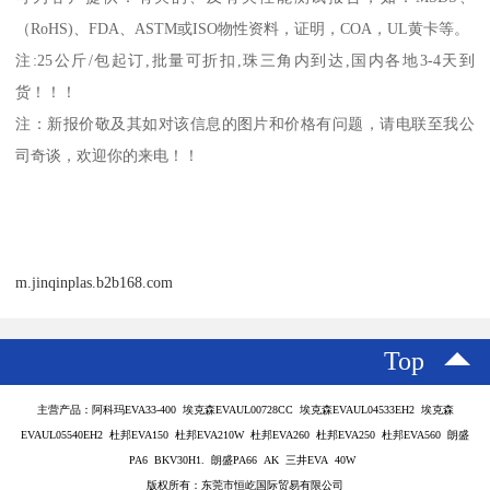
（
RoHS)
、
FDA
、
ASTM
或
ISO
物性资料，证明，
COA
，
UL
黄卡等。
注
:25
公斤
/
包起订
,
批量可折扣
,
珠三角内到达
,
国内各地
3-4
天到
货！！！
注：新报价敬及其如对该信息的图片和价格有问题，请电联至我公
司奇谈，欢迎你的来电！！
m.jinqinplas.b2b168.com
Top
主营产品：阿科玛EVA33-400 埃克森EVAUL00728CC 埃克森EVAUL04533EH2 埃克森
EVAUL05540EH2 杜邦EVA150 杜邦EVA210W 杜邦EVA260 杜邦EVA250 杜邦EVA560 朗盛
PA6 BKV30H1. 朗盛PA66 AK 三井EVA 40W
版权所有：东莞市恒屹国际贸易有限公司