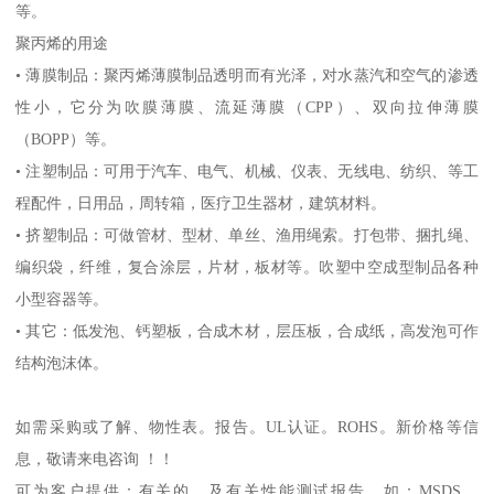
等。
聚丙烯的用途
•
薄膜制品：聚丙烯薄膜制品透明而有光泽，对水蒸汽和空气的渗透
性小，它分为吹膜薄膜、流延薄膜（
CPP
）、双向拉伸薄膜
（
BOPP
）等。
•
注塑制品：可用于汽车、电气、机械、仪表、无线电、纺织、等工
程配件，日用品，周转箱，医疗卫生器材，建筑材料。
•
挤塑制品：可做管材、型材、单丝、渔用绳索。打包带、捆扎绳、
编织袋，纤维，复合涂层，片材，板材等。吹塑中空成型制品各种
小型容器等。
•
其它：低发泡、钙塑板，合成木材，层压板，合成纸，高发泡可作
结构泡沫体。
如需采购或了解、物性表。
报告。
UL
认证。
ROHS
。新价格等信
息，敬请来电咨询 ！！
可为客户提供：有关的、及有关性能测试报告，如：
MSDS
、