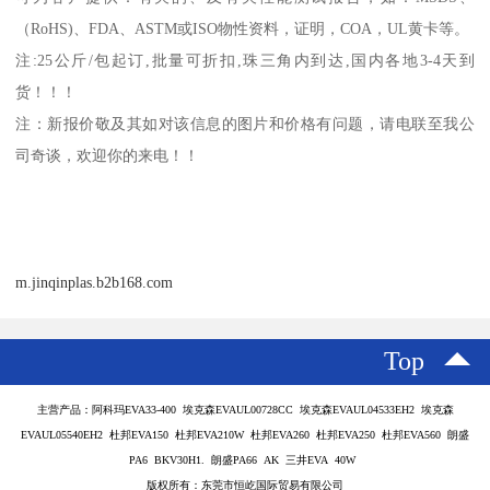
（
RoHS)
、
FDA
、
ASTM
或
ISO
物性资料，证明，
COA
，
UL
黄卡等。
注
:25
公斤
/
包起订
,
批量可折扣
,
珠三角内到达
,
国内各地
3-4
天到
货！！！
注：新报价敬及其如对该信息的图片和价格有问题，请电联至我公
司奇谈，欢迎你的来电！！
m.jinqinplas.b2b168.com
Top
主营产品：阿科玛EVA33-400 埃克森EVAUL00728CC 埃克森EVAUL04533EH2 埃克森
EVAUL05540EH2 杜邦EVA150 杜邦EVA210W 杜邦EVA260 杜邦EVA250 杜邦EVA560 朗盛
PA6 BKV30H1. 朗盛PA66 AK 三井EVA 40W
版权所有：东莞市恒屹国际贸易有限公司