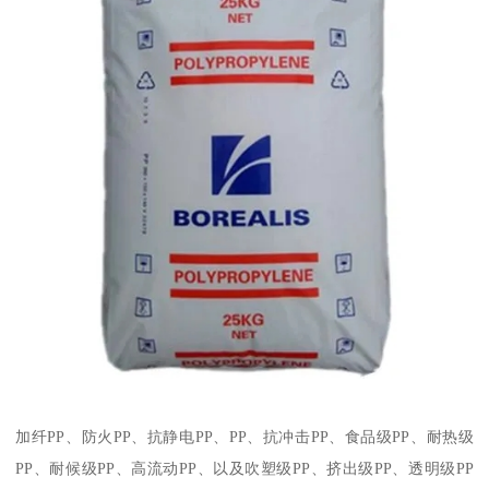
加纤
PP
、防火
PP
、抗静电
PP
、
PP
、抗冲击
PP
、食品级
PP
、耐热级
PP
、耐候级
PP
、高流动
PP
、以及吹塑级
PP
、挤出级
PP
、透明级
PP