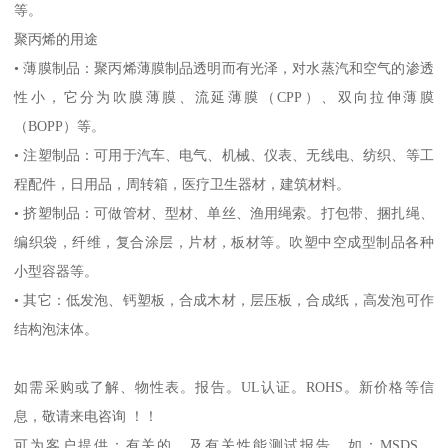
等。
聚丙烯的用途
•
薄膜制品：聚丙烯薄膜制品透明而有光泽，对水蒸汽和空气的渗透
性小，它分为吹膜薄膜、流延薄膜（
CPP
）、双向拉伸薄膜
（
BOPP
）等。
•
注塑制品：可用于汽车、电气、机械、仪表、无线电、纺织、等工
程配件，日用品，周转箱，医疗卫生器材，建筑材料。
•
挤塑制品：可做管材、型材、单丝、渔用绳索。打包带、捆扎绳、
编织袋，纤维，复合涂层，片材，板材等。吹塑中空成型制品各种
小型容器等。
•
其它：低发泡、钙塑板，合成木材，层压板，合成纸，高发泡可作
结构泡沫体。
如需采购或了解、物性表。
报告。
UL
认证。
ROHS
。新价格等信
息，敬请来电咨询 ！！
可为客户提供：有关的、及有关性能测试报告，如：
MSDS
、