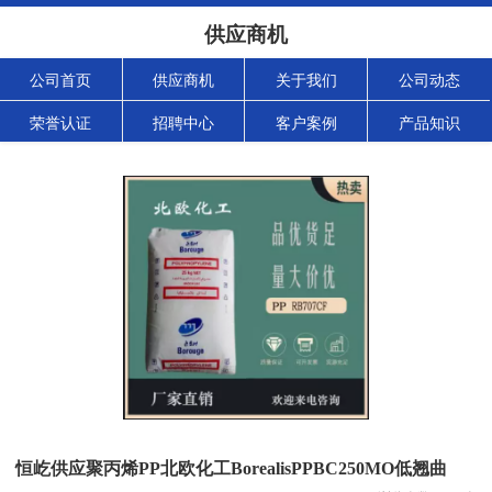
供应商机
公司首页
供应商机
关于我们
公司动态
荣誉认证
招聘中心
客户案例
产品知识
恒屹供应聚丙烯PP北欧化工BorealisPPBC250MO低翘曲