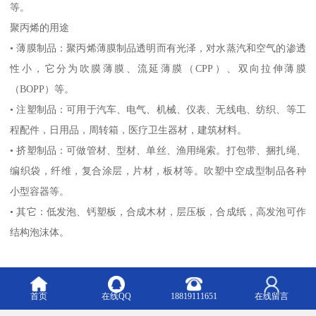
等。
聚丙烯的用途
•
薄膜制品：聚丙烯薄膜制品透明而有光泽，对水蒸汽和空气的渗透
性小，它分为吹膜薄膜、流延薄膜（
CPP
）、双向拉伸薄膜
（
BOPP
）等。
•
注塑制品：可用于汽车、电气、机械、仪表、无线电、纺织、等工
程配件，日用品，周转箱，医疗卫生器材，建筑材料。
•
挤塑制品：可做管材、型材、单丝、渔用绳索。打包带、捆扎绳、
编织袋，纤维，复合涂层，片材，板材等。吹塑中空成型制品各种
小型容器等。
•
其它：低发泡、钙塑板，合成木材，层压板，合成纸，高发泡可作
结构泡沫体。
如需采购或了解、物性表。
报告。
UL
认证。
ROHS
。新价格等信
息，敬请来电咨询 ！！
首页
在线QQ
18819111651
在线留言
可为客户提供：有关的、及有关性能测试报告，如：
MSDS
、