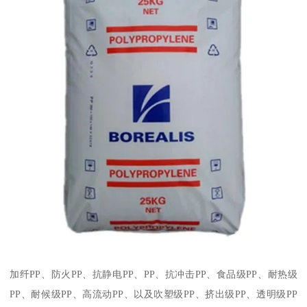
加纤
PP
、防火
PP
、抗静电
PP
、
PP
、抗冲击
PP
、食品级
PP
、耐热级
PP
、耐候级
PP
、高流动
PP
、以及吹塑级
PP
、挤出级
PP
、透明级
PP