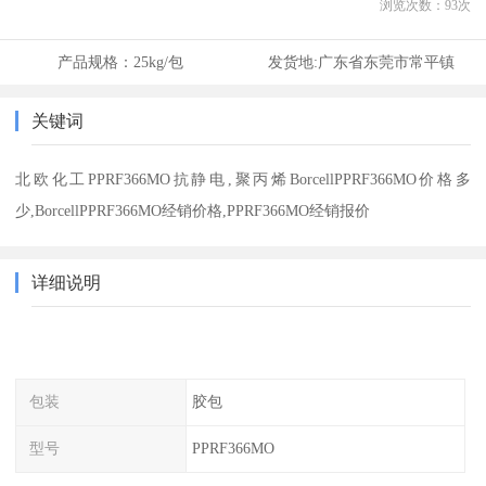
浏览次数：
93
次
产品规格：
25kg/包
发货地:
广东省东莞市常平镇
关键词
北欧化工PPRF366MO抗静电,聚丙烯BorcellPPRF366MO价格多
少,BorcellPPRF366MO经销价格,PPRF366MO经销报价
详细说明
包装
胶包
型号
PPRF366MO