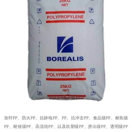
加纤
PP
、防火
PP
、抗静电
PP
、
PP
、抗冲击
PP
、食品级
PP
、耐热级
PP
、耐候级
PP
、高流动
PP
、以及吹塑级
PP
、挤出级
PP
、透明级
PP