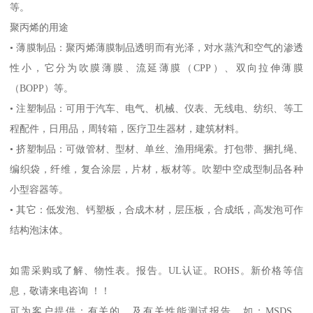
等。
聚丙烯的用途
•
薄膜制品：聚丙烯薄膜制品透明而有光泽，对水蒸汽和空气的渗透
性小，它分为吹膜薄膜、流延薄膜（
CPP
）、双向拉伸薄膜
（
BOPP
）等。
•
注塑制品：可用于汽车、电气、机械、仪表、无线电、纺织、等工
程配件，日用品，周转箱，医疗卫生器材，建筑材料。
•
挤塑制品：可做管材、型材、单丝、渔用绳索。打包带、捆扎绳、
编织袋，纤维，复合涂层，片材，板材等。吹塑中空成型制品各种
小型容器等。
•
其它：低发泡、钙塑板，合成木材，层压板，合成纸，高发泡可作
结构泡沫体。
如需采购或了解、物性表。
报告。
UL
认证。
ROHS
。新价格等信
息，敬请来电咨询 ！！
可为客户提供：有关的、及有关性能测试报告，如：
MSDS
、