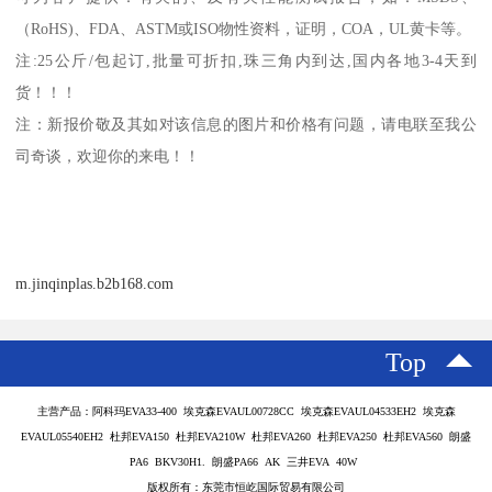
（
RoHS)
、
FDA
、
ASTM
或
ISO
物性资料，证明，
COA
，
UL
黄卡等。
注
:25
公斤
/
包起订
,
批量可折扣
,
珠三角内到达
,
国内各地
3-4
天到
货！！！
注：新报价敬及其如对该信息的图片和价格有问题，请电联至我公
司奇谈，欢迎你的来电！！
m.jinqinplas.b2b168.com
Top
主营产品：阿科玛EVA33-400 埃克森EVAUL00728CC 埃克森EVAUL04533EH2 埃克森
EVAUL05540EH2 杜邦EVA150 杜邦EVA210W 杜邦EVA260 杜邦EVA250 杜邦EVA560 朗盛
PA6 BKV30H1. 朗盛PA66 AK 三井EVA 40W
版权所有：东莞市恒屹国际贸易有限公司