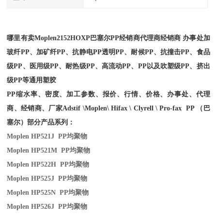
哪里有卖
Moplen
2152HOXP
巴塞尔PP经销商
代理商经销商 办事处加
玻纤PP、加矿纤PP、抗静电PP透明PP、耐候PP、抗撞击PP、食品
级PP、医用级PP、耐热级PP、高流动PP、PP以及吹塑级PP、挤出
级PP等通用塑胶
PP缩水率、密度、加工参数、报价、行情、价格、办事处、代理
商、经销商、厂家
Adstif \Moplen\ Hifax \ Clyrell \ Pro-fax PP （巴
塞尔）部分产品系列：
Moplen HP521J PP
均聚物
Moplen HP521M PP
均聚物
Moplen HP522H PP
均聚物
Moplen HP525J PP
均聚物
Moplen HP525N PP
均聚物
Moplen HP526J PP
均聚物