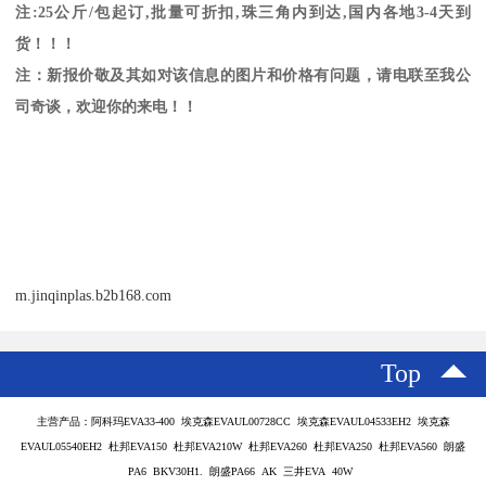
注
:25
公斤
/
包起订
,
批量可折扣
,
珠三角内到达
,
国内各地
3-4
天到
货！！！
注：新报价敬及其如对该信息的图片和价格有问题，请电联至我公
司奇谈，欢迎你的来电！！
m.jinqinplas.b2b168.com
Top
主营产品：阿科玛EVA33-400 埃克森EVAUL00728CC 埃克森EVAUL04533EH2 埃克森
EVAUL05540EH2 杜邦EVA150 杜邦EVA210W 杜邦EVA260 杜邦EVA250 杜邦EVA560 朗盛
PA6 BKV30H1. 朗盛PA66 AK 三井EVA 40W