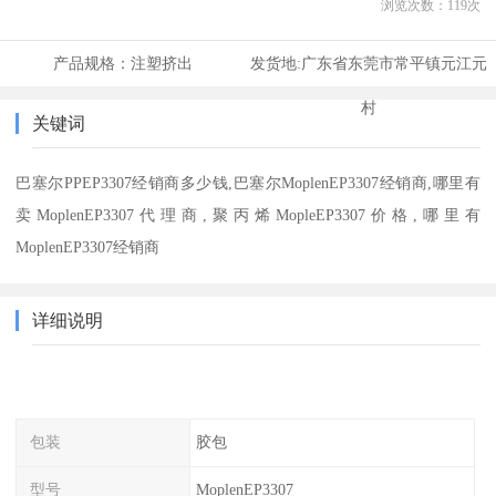
浏览次数：
119
次
产品规格：
注塑挤出
发货地:
广东省东莞市常平镇元江元
村
关键词
巴塞尔PPEP3307经销商多少钱,巴塞尔MoplenEP3307经销商,哪里有
卖MoplenEP3307代理商,聚丙烯MopleEP3307价格,哪里有
MoplenEP3307经销商
详细说明
包装
胶包
型号
MoplenEP3307