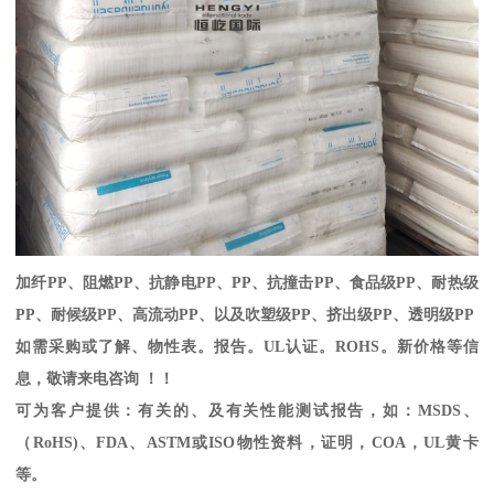
加纤
PP
、阻燃
PP
、抗静电
PP
、
PP
、抗撞击
PP
、食品级
PP
、耐热级
PP
、耐候级
PP
、高流动
PP
、以及吹塑级
PP
、挤出级
PP
、透明级
PP
如需采购或了解、物性表。
报告。
UL
认证。
ROHS
。新价格等信
息，敬请来电咨询 ！！
可为客户提供：有关的、及有关性能测试报告，如：
MSDS
、
（
RoHS)
、
FDA
、
ASTM
或
ISO
物性资料，证明，
COA
，
UL
黄卡
等。