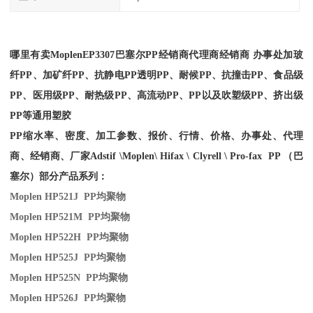
哪里有卖
Moplen
EP3307
巴塞尔PP经销商
代理商经销商 办事处加玻
纤PP、加矿纤PP、抗静电PP透明PP、耐候PP、抗撞击PP、食品级
PP、医用级PP、耐热级PP、高流动PP、PP以及吹塑级PP、挤出级
PP等通用塑胶
PP缩水率、密度、加工参数、报价、行情、价格、办事处、代理
商、经销商、厂家
Adstif \Moplen\ Hifax \ Clyrell \ Pro-fax PP （巴
塞尔）部分产品系列：
Moplen HP521J PP
均聚物
Moplen HP521M PP
均聚物
Moplen HP522H PP
均聚物
Moplen HP525J PP
均聚物
Moplen HP525N PP
均聚物
Moplen HP526J PP
均聚物