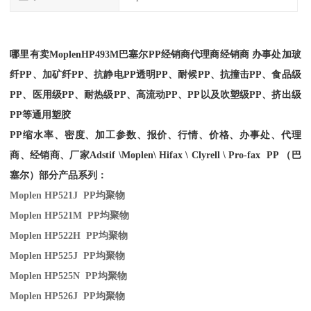
哪里有卖
Moplen
HP493M
巴塞尔PP经销商
代理商经销商 办事处加玻
纤PP、加矿纤PP、抗静电PP透明PP、耐候PP、抗撞击PP、食品级
PP、医用级PP、耐热级PP、高流动PP、PP以及吹塑级PP、挤出级
PP等通用塑胶
PP缩水率、密度、加工参数、报价、行情、价格、办事处、代理
商、经销商、厂家
Adstif \Moplen\ Hifax \ Clyrell \ Pro-fax PP （巴
塞尔）部分产品系列：
Moplen HP521J PP
均聚物
Moplen HP521M PP
均聚物
Moplen HP522H PP
均聚物
Moplen HP525J PP
均聚物
Moplen HP525N PP
均聚物
Moplen HP526J PP
均聚物