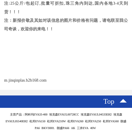
注
:25
公斤
/
包起订
,
批量可折扣
,
珠三角内到达
,
国内各地
3-4
天到
货！！！
注：新报价敬及其如对该信息的图片和价格有问题，请电联至我公
司奇谈，欢迎你的来电！！
m.jinqinplas.b2b168.com
Top
主营产品：阿科玛EVA33-400 埃克森EVAUL00728CC 埃克森EVAUL04533EH2 埃克森
EVAUL05540EH2 杜邦EVA150 杜邦EVA210W 杜邦EVA260 杜邦EVA250 杜邦EVA560 朗盛
PA6 BKV30H1. 朗盛PA66 AK 三井EVA 40W