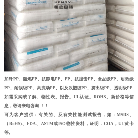
加纤
PP
、阻燃
PP
、抗静电
PP
、
PP
、抗撞击
PP
、食品级
PP
、耐热级
PP
、耐候级
PP
、高流动
PP
、以及吹塑级
PP
、挤出级
PP
、透明级
PP
如需采购或了解、物性表。
报告。
UL
认证。
ROHS
。新价格等信
息，敬请来电咨询 ！！
可为客户提供：有关的、及有关性能测试报告，如：
MSDS
、
（
RoHS)
、
FDA
、
ASTM
或
ISO
物性资料，证明，
COA
，
UL
黄卡
等。