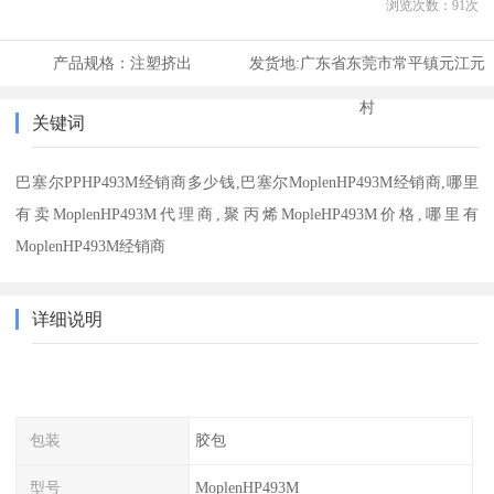
浏览次数：
91
次
产品规格：
注塑挤出
发货地:
广东省东莞市常平镇元江元
村
关键词
巴塞尔PPHP493M经销商多少钱,巴塞尔MoplenHP493M经销商,哪里
有卖MoplenHP493M代理商,聚丙烯MopleHP493M价格,哪里有
MoplenHP493M经销商
详细说明
包装
胶包
型号
MoplenHP493M