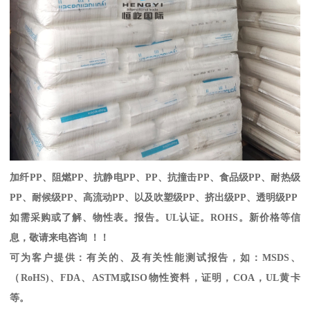
加纤
PP
、阻燃
PP
、抗静电
PP
、
PP
、抗撞击
PP
、食品级
PP
、耐热级
PP
、耐候级
PP
、高流动
PP
、以及吹塑级
PP
、挤出级
PP
、透明级
PP
如需采购或了解、物性表。
报告。
UL
认证。
ROHS
。新价格等信
息，敬请来电咨询 ！！
可为客户提供：有关的、及有关性能测试报告，如：
MSDS
、
（
RoHS)
、
FDA
、
ASTM
或
ISO
物性资料，证明，
COA
，
UL
黄卡
等。