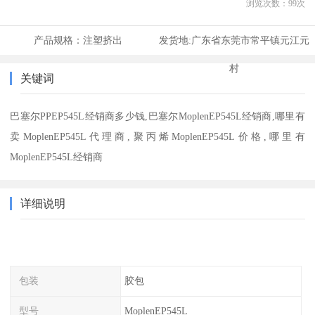
浏览次数：
99
次
产品规格：
注塑挤出
发货地:
广东省东莞市常平镇元江元
村
关键词
巴塞尔PPEP545L经销商多少钱,巴塞尔MoplenEP545L经销商,哪里有
卖MoplenEP545L代理商,聚丙烯MoplenEP545L价格,哪里有
MoplenEP545L经销商
详细说明
包装
胶包
型号
MoplenEP545L