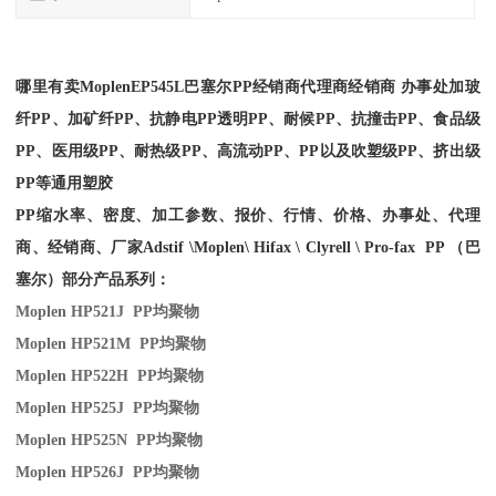
哪里有卖
Moplen
EP545L
巴塞尔PP经销商
代理商经销商 办事处加玻
纤PP、加矿纤PP、抗静电PP透明PP、耐候PP、抗撞击PP、食品级
PP、医用级PP、耐热级PP、高流动PP、PP以及吹塑级PP、挤出级
PP等通用塑胶
PP缩水率、密度、加工参数、报价、行情、价格、办事处、代理
商、经销商、厂家
Adstif \Moplen\ Hifax \ Clyrell \ Pro-fax PP （巴
塞尔）部分产品系列：
Moplen HP521J PP
均聚物
Moplen HP521M PP
均聚物
Moplen HP522H PP
均聚物
Moplen HP525J PP
均聚物
Moplen HP525N PP
均聚物
Moplen HP526J PP
均聚物