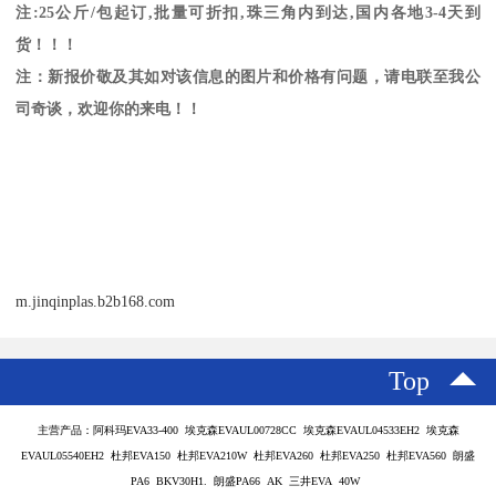
注
:25
公斤
/
包起订
,
批量可折扣
,
珠三角内到达
,
国内各地
3-4
天到
货！！！
注：新报价敬及其如对该信息的图片和价格有问题，请电联至我公
司奇谈，欢迎你的来电！！
m.jinqinplas.b2b168.com
Top
主营产品：阿科玛EVA33-400 埃克森EVAUL00728CC 埃克森EVAUL04533EH2 埃克森
EVAUL05540EH2 杜邦EVA150 杜邦EVA210W 杜邦EVA260 杜邦EVA250 杜邦EVA560 朗盛
PA6 BKV30H1. 朗盛PA66 AK 三井EVA 40W