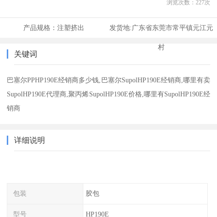
浏览次数：
227
次
产品规格：
注塑挤出
发货地:
广东省东莞市常平镇元江元
村
关键词
巴塞尔PPHP190E经销商多少钱,巴塞尔SupolHP190E经销商,哪里有卖
SupolHP190E代理商,聚丙烯SupolHP190E价格,哪里有SupolHP190E经
销商
详细说明
包装
胶包
型号
HP190E