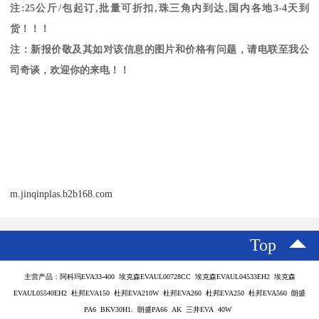
注
:25
公斤
/
包起订
,
批量可折扣
,
珠三角内到达
,
国内各地
3-4
天到
货！！！
注：新报价敬及其如对该信息的图片和价格有问题，请电联至我公
司奇谈，欢迎你的来电！！
m.jinqinplas.b2b168.com
Top
主营产品：阿科玛EVA33-400 埃克森EVAUL00728CC 埃克森EVAUL04533EH2 埃克森
EVAUL05540EH2 杜邦EVA150 杜邦EVA210W 杜邦EVA260 杜邦EVA250 杜邦EVA560 朗盛
PA6 BKV30H1. 朗盛PA66 AK 三井EVA 40W