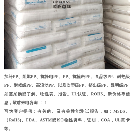
加纤
PP
、阻燃
PP
、抗静电
PP
、
PP
、抗撞击
PP
、食品级
PP
、耐热级
PP
、耐候级
PP
、高流动
PP
、以及吹塑级
PP
、挤出级
PP
、透明级
PP
如需采购或了解、物性表。
报告。
UL
认证。
ROHS
。新价格等信
息，敬请来电咨询 ！！
可为客户提供：有关的、及有关性能测试报告，如：
MSDS
、
（
RoHS)
、
FDA
、
ASTM
或
ISO
物性资料，证明，
COA
，
UL
黄卡
等。