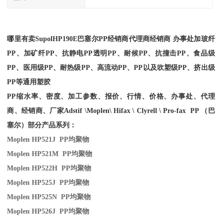
哪里有卖
SupolHP190E
巴塞尔PP经销商
代理商经销商 办事处加玻纤
PP、加矿纤PP、抗静电PP透明PP、耐候PP、抗撞击PP、食品级
PP、医用级PP、耐热级PP、高流动PP、PP以及吹塑级PP、挤出级
PP等通用塑胶
PP缩水率、密度、加工参数、报价、行情、价格、办事处、代理
商、经销商、厂家
Adstif \Moplen\ Hifax \ Clyrell \ Pro-fax PP （巴
塞尔）部分产品系列：
Moplen HP521J PP
均聚物
Moplen HP521M PP
均聚物
Moplen HP522H PP
均聚物
Moplen HP525J PP
均聚物
Moplen HP525N PP
均聚物
Moplen HP526J PP
均聚物