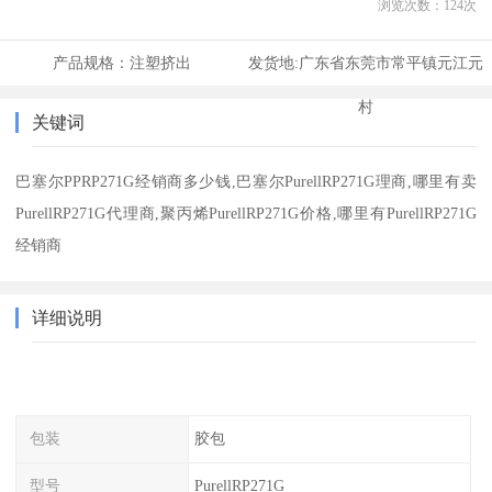
浏览次数：
124
次
产品规格：
注塑挤出
发货地:
广东省东莞市常平镇元江元
村
关键词
巴塞尔PPRP271G经销商多少钱,巴塞尔PurellRP271G理商,哪里有卖
PurellRP271G代理商,聚丙烯PurellRP271G价格,哪里有PurellRP271G
经销商
详细说明
包装
胶包
型号
PurellRP271G