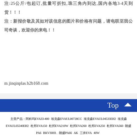
注
:25
公斤
/
包起订
,
批量可折扣
,
珠三角内到达
,
国内各地
3-4
天到
货！！！
注：新报价敬及其如对该信息的图片和价格有问题，请电联至我公
司奇谈，欢迎你的来电！！
m.jinqinplas.b2b168.com
Top
主营产品：阿科玛EVA33-400 埃克森EVAUL00728CC 埃克森EVAUL04533EH2 埃克森
EVAUL05540EH2 杜邦EVA150 杜邦EVA210W 杜邦EVA260 杜邦EVA250 杜邦EVA560 朗盛
PA6 BKV30H1. 朗盛PA66 AK 三井EVA 40W