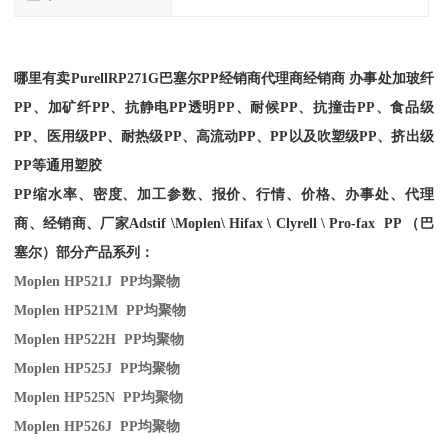
哪里有卖
Purell
RP271G
巴塞尔PP经销商
代理商经销商 办事处加玻纤
PP、加矿纤PP、抗静电PP透明PP、耐候PP、抗撞击PP、食品级
PP、医用级PP、耐热级PP、高流动PP、PP以及吹塑级PP、挤出级
PP等通用塑胶
PP缩水率、密度、加工参数、报价、行情、价格、办事处、代理
商、经销商、厂家
Adstif \Moplen\ Hifax \ Clyrell \ Pro-fax PP （巴
塞尔）部分产品系列：
Moplen HP521J PP
均聚物
Moplen HP521M PP
均聚物
Moplen HP522H PP
均聚物
Moplen HP525J PP
均聚物
Moplen HP525N PP
均聚物
Moplen HP526J PP
均聚物