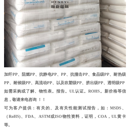
加纤
PP
、阻燃
PP
、抗静电
PP
、
PP
、抗撞击
PP
、食品级
PP
、耐热级
PP
、耐候级
PP
、高流动
PP
、以及吹塑级
PP
、挤出级
PP
、透明级
PP
如需采购或了解、物性表。
报告。
UL
认证。
ROHS
。新价格等信
息，敬请来电咨询 ！！
可为客户提供：有关的、及有关性能测试报告，如：
MSDS
、
（
RoHS)
、
FDA
、
ASTM
或
ISO
物性资料，证明，
COA
，
UL
黄卡
等。