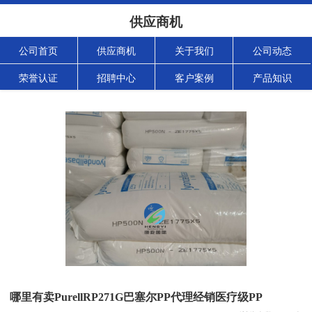
供应商机
公司首页
供应商机
关于我们
公司动态
荣誉认证
招聘中心
客户案例
产品知识
哪里有卖PurellRP271G巴塞尔PP代理经销医疗级PP