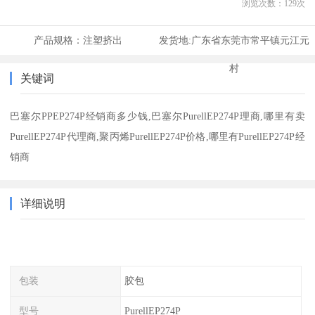
浏览次数：
129
次
产品规格：
注塑挤出
发货地:
广东省东莞市常平镇元江元
村
关键词
巴塞尔PPEP274P经销商多少钱,巴塞尔PurellEP274P理商,哪里有卖
PurellEP274P代理商,聚丙烯PurellEP274P价格,哪里有PurellEP274P经
销商
详细说明
包装
胶包
型号
PurellEP274P