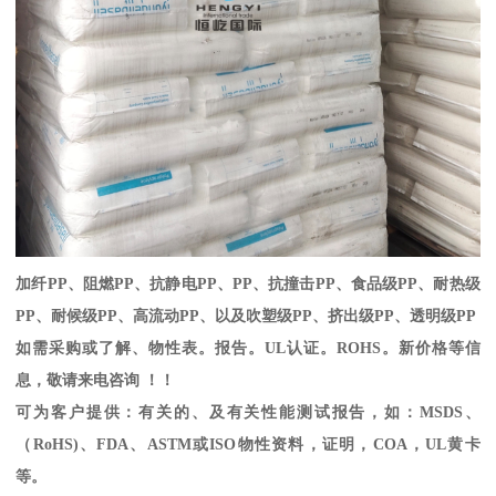
加纤
PP
、阻燃
PP
、抗静电
PP
、
PP
、抗撞击
PP
、食品级
PP
、耐热级
PP
、耐候级
PP
、高流动
PP
、以及吹塑级
PP
、挤出级
PP
、透明级
PP
如需采购或了解、物性表。
报告。
UL
认证。
ROHS
。新价格等信
息，敬请来电咨询 ！！
可为客户提供：有关的、及有关性能测试报告，如：
MSDS
、
（
RoHS)
、
FDA
、
ASTM
或
ISO
物性资料，证明，
COA
，
UL
黄卡
等。