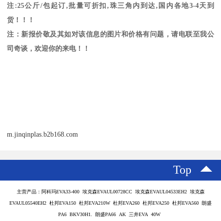
注
:25
公斤
/
包起订
,
批量可折扣
,
珠三角内到达
,
国内各地
3-4
天到
货！！！
注：新报价敬及其如对该信息的图片和价格有问题，请电联至我公
司奇谈，欢迎你的来电！！
m.jinqinplas.b2b168.com
Top
主营产品：阿科玛EVA33-400 埃克森EVAUL00728CC 埃克森EVAUL04533EH2 埃克森
EVAUL05540EH2 杜邦EVA150 杜邦EVA210W 杜邦EVA260 杜邦EVA250 杜邦EVA560 朗盛
PA6 BKV30H1. 朗盛PA66 AK 三井EVA 40W