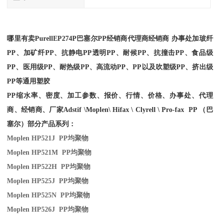
哪里有卖
PurellEP274P
巴塞尔PP经销商
代理商经销商 办事处加玻纤
PP、加矿纤PP、抗静电PP透明PP、耐候PP、抗撞击PP、食品级
PP、医用级PP、耐热级PP、高流动PP、PP以及吹塑级PP、挤出级
PP等通用塑胶
PP缩水率、密度、加工参数、报价、行情、价格、办事处、代理
商、经销商、厂家
Adstif \Moplen\ Hifax \ Clyrell \ Pro-fax PP （巴
塞尔）部分产品系列：
Moplen HP521J PP
均聚物
Moplen HP521M PP
均聚物
Moplen HP522H PP
均聚物
Moplen HP525J PP
均聚物
Moplen HP525N PP
均聚物
Moplen HP526J PP
均聚物