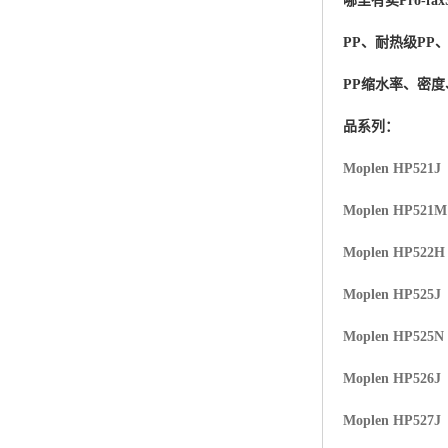
哪里有卖
Pro-fax
杨子巴斯夫EVA
PP、耐热级PP
TPV塑胶粒
PP缩水率、密
法国阿科玛EVA
品系列：
美国杜邦PET
Moplen HP521J
聚酰胺PA（尼龙）系列：
Moplen HP521
聚丙烯PP
Moplen HP522H
美国杜邦POM
Moplen HP525J
三井陶氏EVA
Moplen HP525N
Hytrel TPEE
Moplen HP526J
Moplen HP527J
聚乙烯HDPE