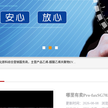
东莞市恒屹国际贸易有限公司（简称：恒屹国际）是一家石化原料综合营销服务商，主营产品乙烯-醋酸乙烯共聚物EVA、聚酰胺PA（尼龙）、醚酯型热塑弹性体TPEE等，公司秉承以市场为导向的战略思想，致力于大宗石化原料在中国市场的营销服务业务，为客户提供一站式的全面服务。
哪里有卖Pro-faxS
更新时间：2026-08-08 浏