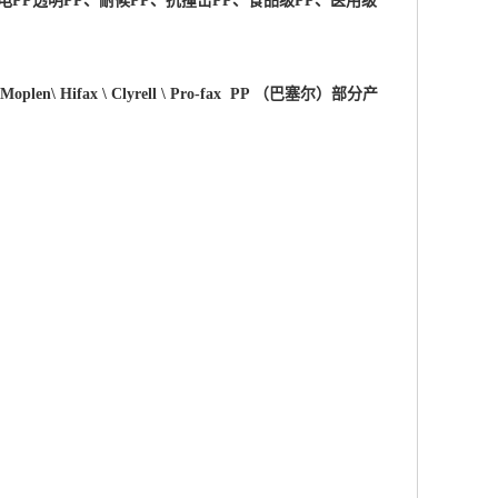
电PP透明PP、耐候PP、抗撞击PP、食品级PP、医用级
 \Moplen\ Hifax \ Clyrell \ Pro-fax PP （巴塞尔）部分产