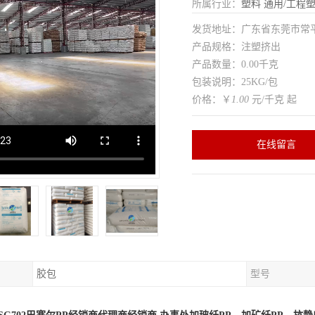
所属行业：
塑料
通用/工程
发货地址：广东省东莞市常
产品规格：注塑挤出
产品数量：0.00千克
包装说明：25KG/包
价格：￥
1.00
元/千克 起
在线留言
胶包
型号