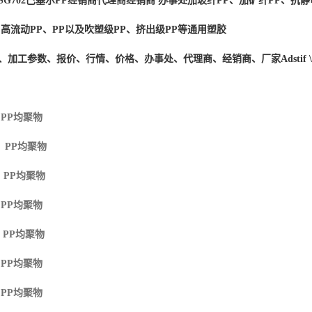
SG702
巴塞尔PP经销商
代理商经销商 办事处加玻纤PP、加矿纤PP、抗静
、高流动PP、PP以及吹塑级PP、挤出级PP等通用塑胶
度、加工参数、报价、行情、价格、办事处、代理商、经销商、厂家
Adstif
 PP
均聚物
M PP
均聚物
 PP
均聚物
 PP
均聚物
 PP
均聚物
 PP
均聚物
 PP
均聚物