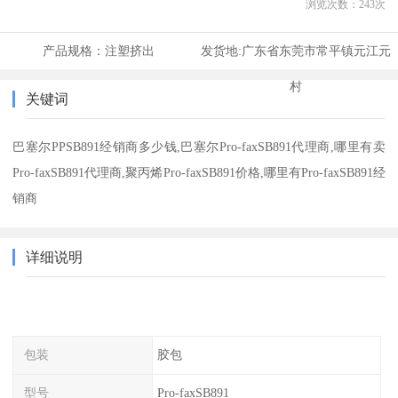
浏览次数：
243
次
产品规格：
注塑挤出
发货地:
广东省东莞市常平镇元江元
村
关键词
巴塞尔PPSB891经销商多少钱,巴塞尔Pro-faxSB891代理商,哪里有卖
Pro-faxSB891代理商,聚丙烯Pro-faxSB891价格,哪里有Pro-faxSB891经
销商
详细说明
包装
胶包
型号
Pro-faxSB891