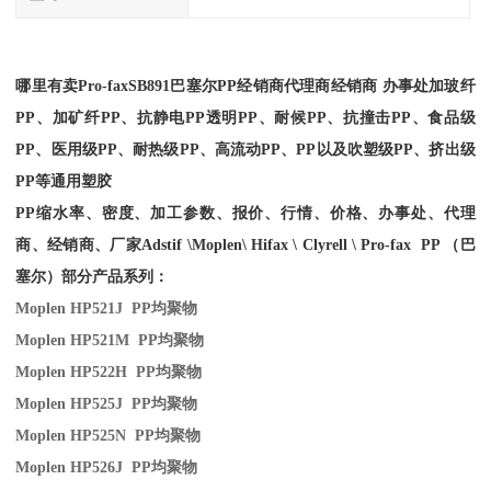
哪里有卖
Pro-fax
SB891
巴塞尔PP经销商
代理商经销商 办事处加玻纤
PP、加矿纤PP、抗静电PP透明PP、耐候PP、抗撞击PP、食品级
PP、医用级PP、耐热级PP、高流动PP、PP以及吹塑级PP、挤出级
PP等通用塑胶
PP缩水率、密度、加工参数、报价、行情、价格、办事处、代理
商、经销商、厂家
Adstif \Moplen\ Hifax \ Clyrell \ Pro-fax PP （巴
塞尔）部分产品系列：
Moplen HP521J PP
均聚物
Moplen HP521M PP
均聚物
Moplen HP522H PP
均聚物
Moplen HP525J PP
均聚物
Moplen HP525N PP
均聚物
Moplen HP526J PP
均聚物