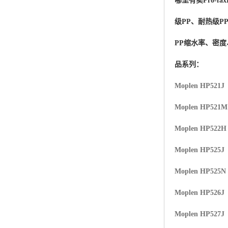
哪里有卖
Pro-fax
杨子巴斯夫EVA
级PP、耐热级P
TPV塑胶粒
PP缩水率、密
法国阿科玛EVA
品系列：
美国杜邦PET
Moplen HP521J
聚酰胺PA（尼龙）系列：
Moplen HP521
聚丙烯PP
Moplen HP522H
美国杜邦POM
Moplen HP525J
三井陶氏EVA
Moplen HP525N
Hytrel TPEE
Moplen HP526J
Moplen HP527J
聚乙烯HDPE