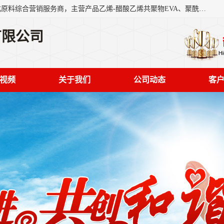
东莞市恒屹国际贸易有限公司（简称：恒屹国际）是一家石化原料综合营销服务商，主营产品乙烯-醋酸乙烯共聚物EVA、聚酰胺PA（尼龙）、醚酯型热塑弹性体TPEE等，公司秉承以市场为导向的战略思想，致力于大宗石化原料在中国市场的营销服务业务，为客户提供一站式的全面服务。
有限公司
视频
关于我们
公司动态
客