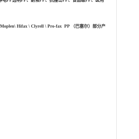
电PP透明PP、耐候PP、抗撞击PP、食品级PP、医用
 \Moplen\ Hifax \ Clyrell \ Pro-fax PP （巴塞尔）部分产