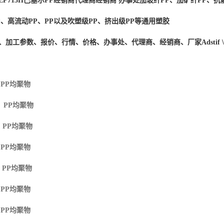
EP713H
巴塞尔PP经销商
代理商经销商 办事处加玻纤PP、加矿纤PP、抗静
P、高流动PP、PP以及吹塑级PP、挤出级PP等通用塑胶
度、加工参数、报价、行情、价格、办事处、代理商、经销商、厂家
Adstif
 PP
均聚物
M PP
均聚物
 PP
均聚物
 PP
均聚物
 PP
均聚物
 PP
均聚物
 PP
均聚物