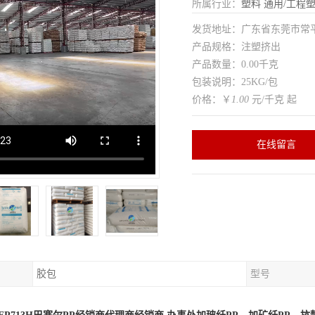
所属行业：
塑料
通用/工程
发货地址：广东省东莞市常
产品规格：注塑挤出
产品数量：0.00千克
包装说明：25KG/包
价格：￥
1.00
元/千克 起
在线留言
胶包
型号