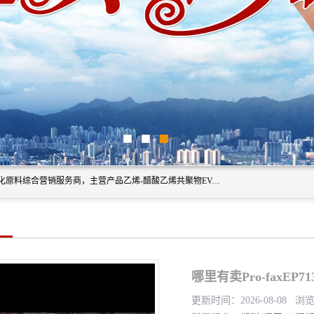
东莞市恒屹国际贸易有限公司（简称：恒屹国际）是一家石化原料综合营销服务商，主营产品乙烯-醋酸乙烯共聚物EVA、聚酰胺PA（尼龙）、醚酯型热塑弹性体TPEE等，公司秉承以市场为导向的战略思想，致力于大宗石化原料在中国市场的营销服务业务，为客户提供一站式的全面服务。
哪里有卖Pro-faxE
更新时间：2026-08-08 浏