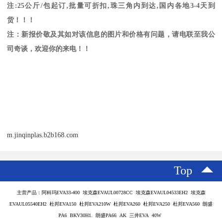
注
:25
公斤
/
包起订
,
批量可折扣
,
珠三角内到达
,
国内各地
3-4
天到
货！！！
注：新报价敬及其如对该信息的图片和价格有问题，请电联至我公
司奇谈，欢迎你的来电！！
m.jinqinplas.b2b168.com
Top
主营产品：阿科玛EVA33-400 埃克森EVAUL00728CC 埃克森EVAUL04533EH2 埃克森
EVAUL05540EH2 杜邦EVA150 杜邦EVA210W 杜邦EVA260 杜邦EVA250 杜邦EVA560 朗盛
PA6 BKV30H1. 朗盛PA66 AK 三井EVA 40W