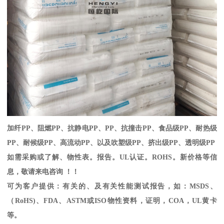
加纤
PP
、阻燃
PP
、抗静电
PP
、
PP
、抗撞击
PP
、食品级
PP
、耐热级
PP
、耐候级
PP
、高流动
PP
、以及吹塑级
PP
、挤出级
PP
、透明级
PP
如需采购或了解、物性表。
报告。
UL
认证。
ROHS
。新价格等信
息，敬请来电咨询 ！！
可为客户提供：有关的、及有关性能测试报告，如：
MSDS
、
（
RoHS)
、
FDA
、
ASTM
或
ISO
物性资料，证明，
COA
，
UL
黄卡
等。