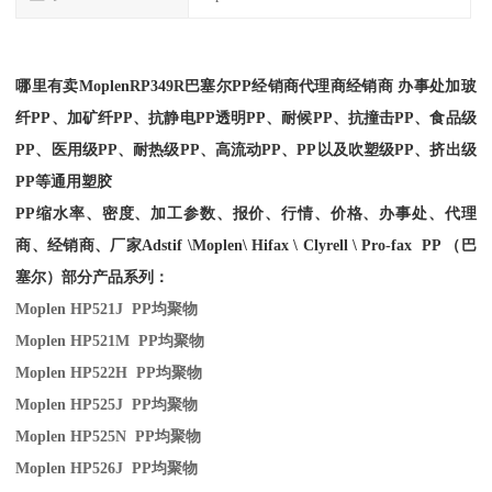
哪里有卖
Moplen
RP349R
巴塞尔PP经销商
代理商经销商 办事处加玻
纤PP、加矿纤PP、抗静电PP透明PP、耐候PP、抗撞击PP、食品级
PP、医用级PP、耐热级PP、高流动PP、PP以及吹塑级PP、挤出级
PP等通用塑胶
PP缩水率、密度、加工参数、报价、行情、价格、办事处、代理
商、经销商、厂家
Adstif \Moplen\ Hifax \ Clyrell \ Pro-fax PP （巴
塞尔）部分产品系列：
Moplen HP521J PP
均聚物
Moplen HP521M PP
均聚物
Moplen HP522H PP
均聚物
Moplen HP525J PP
均聚物
Moplen HP525N PP
均聚物
Moplen HP526J PP
均聚物