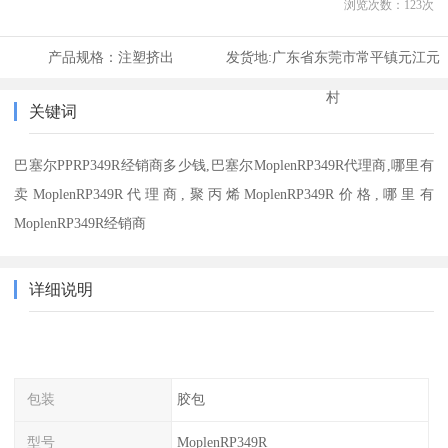
浏览次数：
123
次
产品规格：
注塑挤出
发货地:
广东省东莞市常平镇元江元
村
关键词
巴塞尔PPRP349R经销商多少钱,巴塞尔MoplenRP349R代理商,哪里有
卖MoplenRP349R代理商,聚丙烯MoplenRP349R价格,哪里有
MoplenRP349R经销商
详细说明
包装
胶包
型号
MoplenRP349R