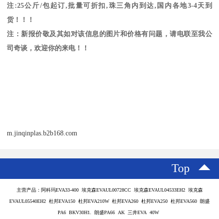
注
:25
公斤
/
包起订
,
批量可折扣
,
珠三角内到达
,
国内各地
3-4
天到
货！！！
注：新报价敬及其如对该信息的图片和价格有问题，请电联至我公
司奇谈，欢迎你的来电！！
m.jinqinplas.b2b168.com
Top
主营产品：阿科玛EVA33-400 埃克森EVAUL00728CC 埃克森EVAUL04533EH2 埃克森
EVAUL05540EH2 杜邦EVA150 杜邦EVA210W 杜邦EVA260 杜邦EVA250 杜邦EVA560 朗盛
PA6 BKV30H1. 朗盛PA66 AK 三井EVA 40W