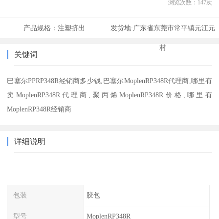
浏览次数：
147
次
产品规格：
注塑挤出
发货地:
广东省东莞市常平镇元江元
村
关键词
巴塞尔PPRP348R经销商多少钱,巴塞尔MoplenRP348R代理商,哪里有
卖MoplenRP348R代理商,聚丙烯MoplenRP348R价格,哪里有
MoplenRP348R经销商
详细说明
包装
胶包
型号
MoplenRP348R