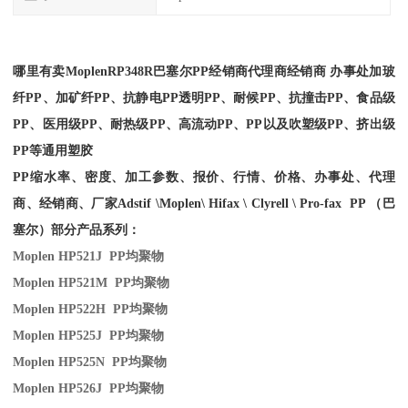
哪里有卖
Moplen
RP348R
巴塞尔PP经销商
代理商经销商 办事处加玻
纤PP、加矿纤PP、抗静电PP透明PP、耐候PP、抗撞击PP、食品级
PP、医用级PP、耐热级PP、高流动PP、PP以及吹塑级PP、挤出级
PP等通用塑胶
PP缩水率、密度、加工参数、报价、行情、价格、办事处、代理
商、经销商、厂家
Adstif \Moplen\ Hifax \ Clyrell \ Pro-fax PP （巴
塞尔）部分产品系列：
Moplen HP521J PP
均聚物
Moplen HP521M PP
均聚物
Moplen HP522H PP
均聚物
Moplen HP525J PP
均聚物
Moplen HP525N PP
均聚物
Moplen HP526J PP
均聚物