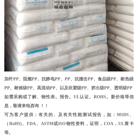
加纤
PP
、阻燃
PP
、抗静电
PP
、
PP
、抗撞击
PP
、食品级
PP
、耐热级
PP
、耐候级
PP
、高流动
PP
、以及吹塑级
PP
、挤出级
PP
、透明级
PP
如需采购或了解、物性表。
报告。
UL
认证。
ROHS
。新价格等信
息，敬请来电咨询 ！！
可为客户提供：有关的、及有关性能测试报告，如：
MSDS
、
（
RoHS)
、
FDA
、
ASTM
或
ISO
物性资料，证明，
COA
，
UL
黄卡
等。