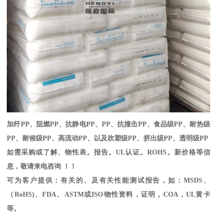
加纤
PP
、阻燃
PP
、抗静电
PP
、
PP
、抗撞击
PP
、食品级
PP
、耐热级
PP
、耐候级
PP
、高流动
PP
、以及吹塑级
PP
、挤出级
PP
、透明级
PP
如需采购或了解、物性表。
报告。
UL
认证。
ROHS
。新价格等信
息，敬请来电咨询 ！！
可为客户提供：有关的、及有关性能测试报告，如：
MSDS
、
（
RoHS)
、
FDA
、
ASTM
或
ISO
物性资料，证明，
COA
，
UL
黄卡
等。