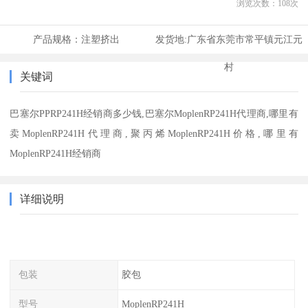
浏览次数：
108
次
产品规格：
注塑挤出
发货地:
广东省东莞市常平镇元江元
村
关键词
巴塞尔PPRP241H经销商多少钱,巴塞尔MoplenRP241H代理商,哪里有
卖MoplenRP241H代理商,聚丙烯MoplenRP241H价格,哪里有
MoplenRP241H经销商
详细说明
包装
胶包
型号
MoplenRP241H