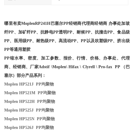
哪里有卖
Moplen
RP241H
巴塞尔PP经销商
代理商经销商 办事处加玻
纤PP、加矿纤PP、抗静电PP透明PP、耐候PP、抗撞击PP、食品级
PP、医用级PP、耐热级PP、高流动PP、PP以及吹塑级PP、挤出级
PP等通用塑胶
PP缩水率、密度、加工参数、报价、行情、价格、办事处、代理
商、经销商、厂家
Adstif \Moplen\ Hifax \ Clyrell \ Pro-fax PP （巴
塞尔）部分产品系列：
Moplen HP521J PP
均聚物
Moplen HP521M PP
均聚物
Moplen HP522H PP
均聚物
Moplen HP525J PP
均聚物
Moplen HP525N PP
均聚物
Moplen HP526J PP
均聚物