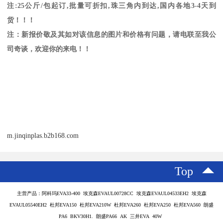
注
:25
公斤
/
包起订
,
批量可折扣
,
珠三角内到达
,
国内各地
3-4
天到
货！！！
注：新报价敬及其如对该信息的图片和价格有问题，请电联至我公
司奇谈，欢迎你的来电！！
m.jinqinplas.b2b168.com
Top
主营产品：阿科玛EVA33-400 埃克森EVAUL00728CC 埃克森EVAUL04533EH2 埃克森
EVAUL05540EH2 杜邦EVA150 杜邦EVA210W 杜邦EVA260 杜邦EVA250 杜邦EVA560 朗盛
PA6 BKV30H1. 朗盛PA66 AK 三井EVA 40W