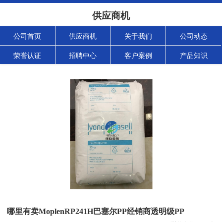
供应商机
公司首页
供应商机
关于我们
公司动态
荣誉认证
招聘中心
客户案例
产品知识
哪里有卖MoplenRP241H巴塞尔PP经销商透明级PP