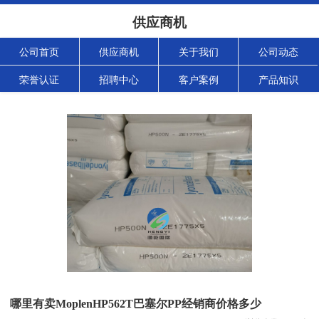
供应商机
公司首页
供应商机
关于我们
公司动态
荣誉认证
招聘中心
客户案例
产品知识
哪里有卖MoplenHP562T巴塞尔PP经销商价格多少