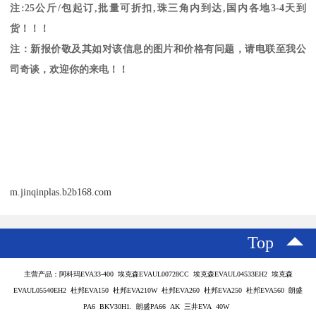
注
:25
公斤
/
包起订
,
批量可折扣
,
珠三角内到达
,
国内各地
3-4
天到
货！！！
注：新报价敬及其如对该信息的图片和价格有问题，请电联至我公
司奇谈，欢迎你的来电！！
m.jinqinplas.b2b168.com
Top
主营产品：阿科玛EVA33-400 埃克森EVAUL00728CC 埃克森EVAUL04533EH2 埃克森
EVAUL05540EH2 杜邦EVA150 杜邦EVA210W 杜邦EVA260 杜邦EVA250 杜邦EVA560 朗盛
PA6 BKV30H1. 朗盛PA66 AK 三井EVA 40W