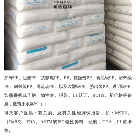
加纤
PP
、阻燃
PP
、抗静电
PP
、
PP
、抗撞击
PP
、食品级
PP
、耐热级
PP
、耐候级
PP
、高流动
PP
、以及吹塑级
PP
、挤出级
PP
、透明级
PP
如需采购或了解、物性表。
报告。
UL
认证。
ROHS
。新价格等信
息，敬请来电咨询 ！！
可为客户提供：有关的、及有关性能测试报告，如：
MSDS
、
（
RoHS)
、
FDA
、
ASTM
或
ISO
物性资料，证明，
COA
，
UL
黄卡
等。