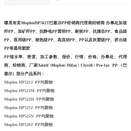
哪里有卖Moplen
HP562T
巴塞尔PP经销商
代理商经销商 办事处加玻
纤PP、加矿纤PP、抗静电PP透明PP、耐候PP、抗撞击PP、食品级
PP、医用级PP、耐热级PP、高流动PP、PP以及吹塑级PP、挤出级
PP等通用塑胶
PP缩水率、密度、加工参数、报价、行情、价格、办事处、代理
商、经销商、厂家
Adstif \Moplen\ Hifax \ Clyrell \ Pro-fax PP （巴
塞尔）部分产品系列：
Moplen HP521J PP
均聚物
Moplen HP521M PP
均聚物
Moplen HP522H PP
均聚物
Moplen HP525J PP
均聚物
Moplen HP525N PP
均聚物
Moplen HP526J PP
均聚物