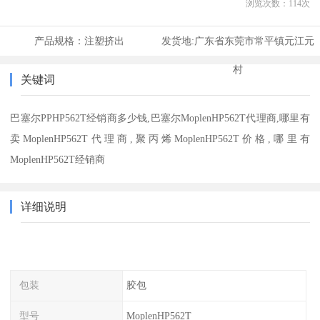
浏览次数：
114
次
产品规格：
注塑挤出
发货地:
广东省东莞市常平镇元江元
村
关键词
巴塞尔PPHP562T经销商多少钱,巴塞尔MoplenHP562T代理商,哪里有
卖MoplenHP562T代理商,聚丙烯MoplenHP562T价格,哪里有
MoplenHP562T经销商
详细说明
包装
胶包
型号
MoplenHP562T