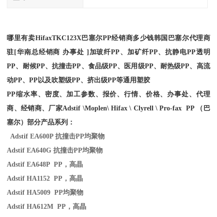
哪里有卖
Hifax
TKC123X
巴塞尔PP经销商多少钱韩国巴塞尔代理商
驻[华南总经销商 办事处 ]加玻纤PP、加矿纤PP、抗静电PP透明
PP、耐候PP、抗撞击PP、食品级PP、医用级PP、耐热级PP、高流
动PP、PP以及吹塑级PP、挤出级PP等通用塑胶
PP缩水率、密度、加工参数、报价、行情、价格、办事处、代理
商、经销商、厂家
Adstif \Moplen\ Hifax \ Clyrell \ Pro-fax PP （巴
塞尔）部分产品系列：
Adstif EA600P
抗撞击
PP
均聚物
Adstif EA640G
抗撞击
PP
均聚物
Adstif EA648P PP
，高晶
Adstif HA1152 PP
，高晶
Adstif HA5009 PP
均聚物
Adstif HA612M PP
，高晶