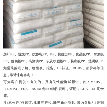
加纤
PP
、阻燃
PP
、抗静电
PP
、
PP
、抗撞击
PP
、食品级
PP
、耐热级
PP
、耐候级
PP
、高流动
PP
、以及吹塑级
PP
、挤出级
PP
、透明级
PP
如需采购或了解、物性表。
报告。
UL
认证。
ROHS
。新价格等信
息，敬请来电咨询 ！！
可为客户提供：有关的、及有关性能测试报告，如：
MSDS
、
（
RoHS)
、
FDA
、
ASTM
或
ISO
物性资料，证明，
COA
，
UL
黄卡
等。
注
:25
公斤
/
包起订
,
批量可折扣
,
珠三角内到达
,
国内各地
3-4
天到