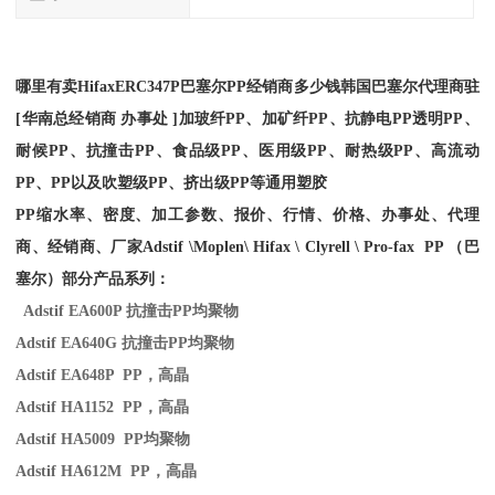
哪里有卖
Hifax
ERC347P
巴塞尔PP经销商多少钱韩国巴塞尔代理商驻
[华南总经销商 办事处 ]加玻纤PP、加矿纤PP、抗静电PP透明PP、
耐候PP、抗撞击PP、食品级PP、医用级PP、耐热级PP、高流动
PP、PP以及吹塑级PP、挤出级PP等通用塑胶
PP缩水率、密度、加工参数、报价、行情、价格、办事处、代理
商、经销商、厂家
Adstif \Moplen\ Hifax \ Clyrell \ Pro-fax PP （巴
塞尔）部分产品系列：
Adstif EA600P
抗撞击
PP
均聚物
Adstif EA640G
抗撞击
PP
均聚物
Adstif EA648P PP
，高晶
Adstif HA1152 PP
，高晶
Adstif HA5009 PP
均聚物
Adstif HA612M PP
，高晶