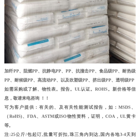
加纤
PP
、阻燃
PP
、抗静电
PP
、
PP
、抗撞击
PP
、食品级
PP
、耐热级
PP
、耐候级
PP
、高流动
PP
、以及吹塑级
PP
、挤出级
PP
、透明级
PP
如需采购或了解、物性表。
报告。
UL
认证。
ROHS
。新价格等信
息，敬请来电咨询 ！！
可为客户提供：有关的、及有关性能测试报告，如：
MSDS
、
（
RoHS)
、
FDA
、
ASTM
或
ISO
物性资料，证明，
COA
，
UL
黄卡
等。
注
:25
公斤
/
包起订
,
批量可折扣
,
珠三角内到达
,
国内各地
3-4
天到