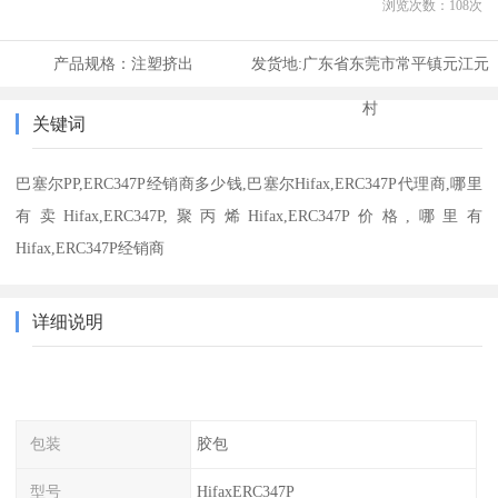
浏览次数：
108
次
产品规格：
注塑挤出
发货地:
广东省东莞市常平镇元江元
村
关键词
巴塞尔PP,ERC347P经销商多少钱,巴塞尔Hifax,ERC347P代理商,哪里
有卖Hifax,ERC347P,聚丙烯Hifax,ERC347P价格,哪里有
Hifax,ERC347P经销商
详细说明
包装
胶包
型号
HifaxERC347P