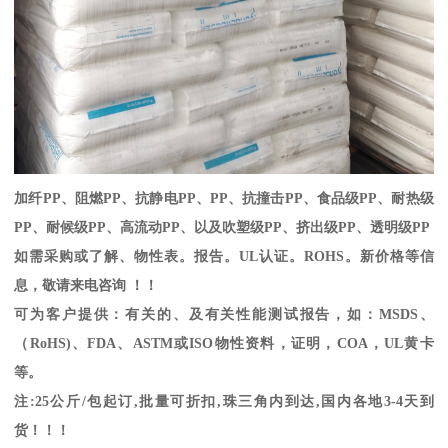
加纤
PP
、阻燃
PP
、抗静电
PP
、
PP
、抗撞击
PP
、食品级
PP
、耐热级
PP
、耐候级
PP
、高流动
PP
、以及吹塑级
PP
、挤出级
PP
、透明级
PP
如需采购或了解、物性表。
报告。
UL
认证。
ROHS
。新价格等信
息，敬请来电咨询 ！！
可为客户提供：有关的、及有关性能测试报告，如：
MSDS
、
（
RoHS)
、
FDA
、
ASTM
或
ISO
物性资料，证明，
COA
，
UL
黄卡
等。
注
:25
公斤
/
包起订
,
批量可折扣
,
珠三角内到达
,
国内各地
3-4
天到
货！！！