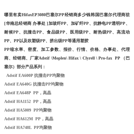
哪里有卖
Hifax
EP3080
巴塞尔PP经销商多少钱韩国巴塞尔代理商驻
[华南总经销商 办事处 ]加玻纤PP、加矿纤PP、抗静电PP透明PP、
耐候PP、抗撞击PP、食品级PP、医用级PP、耐热级PP、高流动
PP、PP以及吹塑级PP、挤出级PP等通用塑胶
PP缩水率、密度、加工参数、报价、行情、价格、办事处、代理
商、经销商、厂家
Adstif \Moplen\ Hifax \ Clyrell \ Pro-fax PP （巴
塞尔）部分产品系列：
Adstif EA600P
抗撞击
PP
均聚物
Adstif EA640G
抗撞击
PP
均聚物
Adstif EA648P PP
，高晶
Adstif HA1152 PP
，高晶
Adstif HA5009 PP
均聚物
Adstif HA612M PP
，高晶
Adstif HA748L PP
均聚物