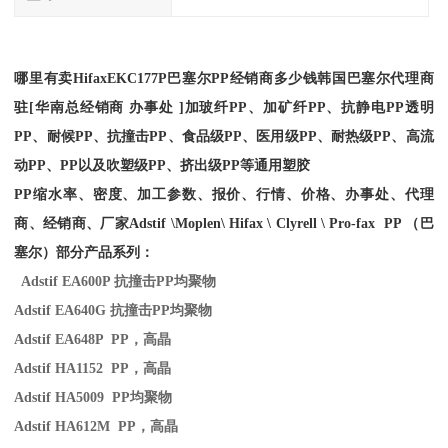
哪里有卖
Hifax
EKC177P
巴塞尔PP经销商多少钱韩国巴塞尔代理商
驻[华南总经销商 办事处 ]加玻纤PP、加矿纤PP、抗静电PP透明
PP、耐候PP、抗撞击PP、食品级PP、医用级PP、耐热级PP、高流
动PP、PP以及吹塑级PP、挤出级PP等通用塑胶
PP缩水率、密度、加工参数、报价、行情、价格、办事处、代理
商、经销商、厂家
Adstif \Moplen\ Hifax \ Clyrell \ Pro-fax PP （巴
塞尔）部分产品系列：
Adstif EA600P
抗撞击
PP
均聚物
Adstif EA640G
抗撞击
PP
均聚物
Adstif EA648P PP
，高晶
Adstif HA1152 PP
，高晶
Adstif HA5009 PP
均聚物
Adstif HA612M PP
，高晶