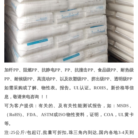
加纤
PP
、阻燃
PP
、抗静电
PP
、
PP
、抗撞击
PP
、食品级
PP
、耐热级
PP
、耐候级
PP
、高流动
PP
、以及吹塑级
PP
、挤出级
PP
、透明级
PP
如需采购或了解、物性表。
报告。
UL
认证。
ROHS
。新价格等信
息，敬请来电咨询 ！！
可为客户提供：有关的、及有关性能测试报告，如：
MSDS
、
（
RoHS)
、
FDA
、
ASTM
或
ISO
物性资料，证明，
COA
，
UL
黄卡
等。
注
:25
公斤
/
包起订
,
批量可折扣
,
珠三角内到达
,
国内各地
3-4
天到