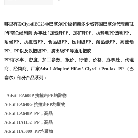
哪里有卖
Clyrell
EC2340
巴塞尔PP经销商多少钱韩国巴塞尔代理商驻
[华南总经销商 办事处 ]加玻纤PP、加矿纤PP、抗静电PP透明PP、
耐候PP、抗撞击PP、食品级PP、医用级PP、耐热级PP、高流动
PP、PP以及吹塑级PP、挤出级PP等通用塑胶
PP缩水率、密度、加工参数、报价、行情、价格、办事处、代理
商、经销商、厂家
Adstif \Moplen\ Hifax \ Clyrell \ Pro-fax PP （巴
塞尔）部分产品系列：
Adstif EA600P
抗撞击
PP
均聚物
Adstif EA640G
抗撞击
PP
均聚物
Adstif EA648P PP
，高晶
Adstif HA1152 PP
，高晶
Adstif HA5009 PP
均聚物