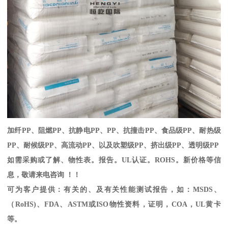
加纤
PP
、阻燃
PP
、抗静电
PP
、
PP
、抗撞击
PP
、食品级
PP
、耐热级
PP
、耐候级
PP
、高流动
PP
、以及吹塑级
PP
、挤出级
PP
、透明级
PP
如需采购或了解、物性表。
报告。
UL
认证。
ROHS
。新价格等信
息，敬请来电咨询 ！！
可为客户提供：有关的、及有关性能测试报告，如：
MSDS
、
（
RoHS)
、
FDA
、
ASTM
或
ISO
物性资料，证明，
COA
，
UL
黄卡
等。