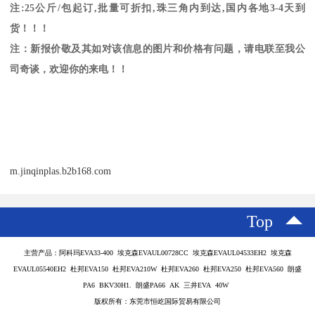
注
:25
公斤
/
包起订
,
批量可折扣
,
珠三角内到达
,
国内各地
3-4
天到
货！！！
注：新报价敬及其如对该信息的图片和价格有问题，请电联至我公
司奇谈，欢迎你的来电！！
m.jinqinplas.b2b168.com
Top
主营产品：阿科玛EVA33-400 埃克森EVAUL00728CC 埃克森EVAUL04533EH2 埃克森
EVAUL05540EH2 杜邦EVA150 杜邦EVA210W 杜邦EVA260 杜邦EVA250 杜邦EVA560 朗盛
PA6 BKV30H1. 朗盛PA66 AK 三井EVA 40W
版权所有：东莞市恒屹国际贸易有限公司