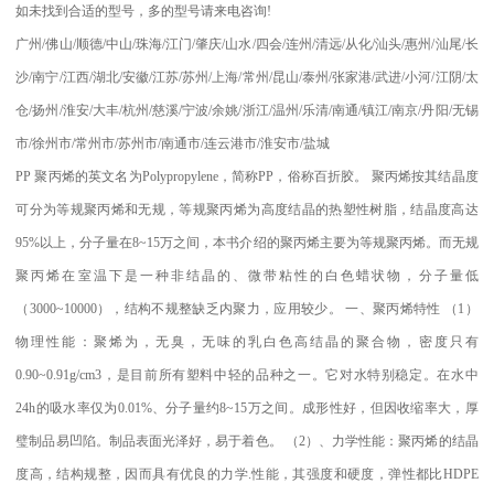
如未找到合适的型号，多的型号请来电咨询
!
广州
/
佛山
/
顺德
/
中山
/
珠海
/
江门
/
肇庆
/
山水
/
四会
/
连州
/
清远
/
从化
/
汕头
/
惠州
/
汕尾
/
长
沙
/
南宁
/
江西
/
湖北
/
安徽
/
江苏
/
苏州
/
上海
/
常州
/
昆山
/
泰州
/
张家港
/
武进
/
小河
/
江阴
/
太
仓
/
扬州
/
淮安
/
大丰
/
杭州
/
慈溪
/
宁波
/
余姚
/
浙江
/
温州
/
乐清
/
南通
/
镇江
/
南京
/
丹阳
/
无锡
市
/
徐州市
/
常州市
/
苏州市
/
南通市
/
连云港市
/
淮安市
/
盐城
PP
聚丙烯的英文名为
Polypropylene
，简称
PP
，俗称百折胶。 聚丙烯按其结晶度
可分为等规聚丙烯和无规，等规聚丙烯为高度结晶的热塑性树脂，结晶度高达
95%
以上，分子量在
8~15
万之间，本书介绍的聚丙烯主要为等规聚丙烯。而无规
聚丙烯在室温下是一种非结晶的、微带粘性的白色蜡状物，分子量低
（
3000~10000
），结构不规整缺乏内聚力，应用较少。
一、聚丙烯特性
（
1
）
物理性能：聚烯为，无臭，无味的乳白色高结晶的聚合物，密度只有
0.90~0.91g/cm3
，是目前所有塑料中轻的品种之一。它对水特别稳定。在水中
24h
的吸水率仅为
0.01%
、分子量约
8~15
万之间。成形性好，但因收缩率大，厚
璧制品易凹陷。制品表面光泽好，易于着色。
（
2
）、力学性能：聚丙烯的结晶
度高，结构规整，因而具有优良的力学
.
性能，其强度和硬度，弹性都比
HDPE