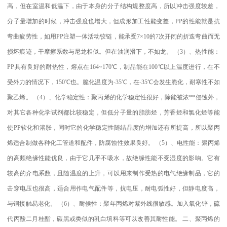
高，但在室温和低温下，由于本身的分子结构规整度高，所以冲击强度较差，
分子量增加的时候，冲击强度也增大，但成形加工性能变差，
PP
的性能就是抗
弯曲疲劳性，如用
PP
注塑一体活动铰链，能承受
7×10
的
7
次开闭的折迭弯曲而无
损坏痕迹，干摩擦系数与尼龙相似。但在油润滑下，不如龙。
（
3
）、热性能：
PP
具有良好的耐热性，熔点在
164~170
℃
，制品能在
100
℃
以上温度进行，在不
受外力的情况下，
150
℃
也。脆化温度为
-35
℃
，在
-35
℃
会发生脆化，耐寒性不如
聚乙烯。
（
4
）、化学稳定性：聚丙烯的化学稳定性很好，除能被浓
**
侵蚀外，
对其它各种化学试剂都比较稳定，但低分子量的脂肪烃，芳香烃和氯化烃等能
使
PP
软化和溶胀，同时它的化学稳定性随结晶度的增加还有所提高，所以聚丙
烯适合制做各种化工管道和配件，防腐蚀性效果良好。
（
5
）、电性能：聚丙烯
的高频绝缘性能优良，由于它几乎不吸水，故绝缘性能不受湿度的影响。它有
较高的介电系数，且随温度的上升，可以用来制作受热的电气绝缘制品，它的
击穿电压也很高，适合用作电气配件等，抗电压，耐电弧性好，但静电度高，
与铜接触易老化。
（
6
）、耐候性：聚年丙烯对紫外线很敏感。加入氧化锌，硫
代丙酸二月桂酯，碳黑或类似的乳白填料等可以改善其耐性能。
二、聚丙烯的