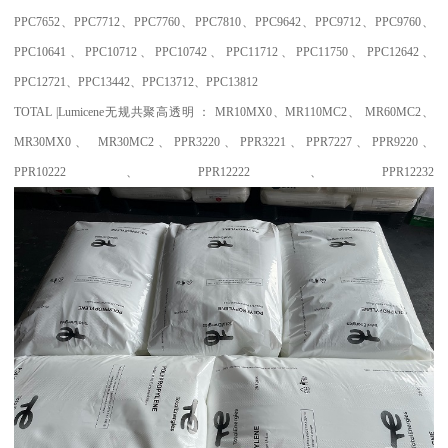
PPC7652
、
PPC7712
、
PPC7760
、
PPC7810
、
PPC9642
、
PPC9712
、
PPC9760
、
PPC10641
、
PPC10712
、
PPC10742
、
PPC11712
、
PPC11750
、
PPC12642
、
PPC12721
、
PPC13442
、
PPC13712
、
PPC13812
TOTAL |Lumicene
无规共聚高透明
：
MR10MX0
、
MR110MC2
、
MR60MC2
、
MR30MX0
、
MR30MC2
、
PPR3220
、
PPR3221
、
PPR7227
、
PPR9220
、
PPR10222
、
PPR12222
、
PPR12232