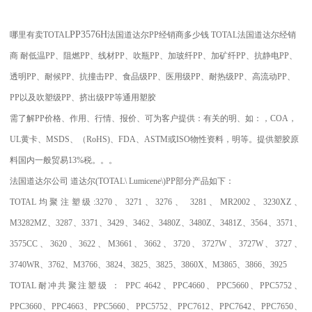
PP3576H
哪里有卖
TOTAL
法国道达尔PP经销商多少钱 TOTAL法国道达尔经销
商 耐低温PP、阻燃PP、线材PP、吹瓶PP、加玻纤PP、加矿纤PP、抗静电PP、
透明PP、耐候PP、抗撞击PP、食品级PP、医用级PP、耐热级PP、高流动PP、
PP以及吹塑级PP、挤出级PP等通用塑胶
需了解PP价格、作用、行情、报价、可为客户提供：有关的明、如：，COA，
UL黄卡、MSDS、（RoHS)、FDA、ASTM或ISO物性资料，明等。提供塑胶原
料国内一般贸易13%税。。。
法国道达尔公司
道达尔
(TOTAL\ Lumicene\)PP
部分产品如下：
TOTAL
均聚注塑级
:3270
、
3271
、
3276
、
3281
、
MR2002
、
3230XZ
、
M3282MZ
、
3287
、
3371
、
3429
、
3462
、
3480Z
、
3480Z
、
3481Z
、
3564
、
3571
、
3575CC
、
3620
、
3622
、
M3661
、
3662
、
3720
、
3727W
、
3727W
、
3727
、
3740WR
、
3762
、
M3766
、
3824
、
3825
、
3825
、
3860X
、
M3865
、
3866
、
3925
TOTAL
耐冲共聚注塑级
：
PPC 4642
、
PPC4660
、
PPC5660
、
PPC5752
、
PPC3660
、
PPC4663
、
PPC5660
、
PPC5752
、
PPC7612
、
PPC7642
、
PPC7650
、