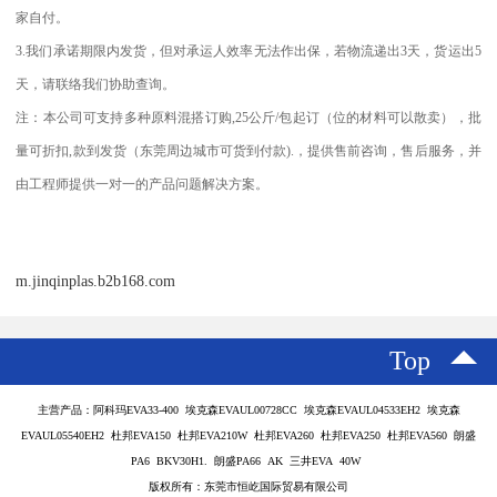
家自付。
3.
我们承诺期限内发货，但对承运人效率无法作出保，若物流递出
3
天，货运出
5
天，请联络我们协助查询。
注：本公司可支持多种原料混搭订购
,25
公斤
/
包起订（位的材料可以散卖），批
量可折扣
,
款到发货（东莞周边城市可货到付款
).
，提供售前咨询，售后服务，并
由工程师提供一对一的产品问题解决方案。
m.jinqinplas.b2b168.com
Top
主营产品：阿科玛EVA33-400 埃克森EVAUL00728CC 埃克森EVAUL04533EH2 埃克森
EVAUL05540EH2 杜邦EVA150 杜邦EVA210W 杜邦EVA260 杜邦EVA250 杜邦EVA560 朗盛
PA6 BKV30H1. 朗盛PA66 AK 三井EVA 40W
版权所有：东莞市恒屹国际贸易有限公司