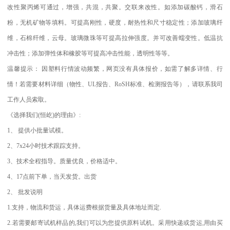
改性聚丙烯可通过，增强，共混，共聚。交联来改性。如添加碳酸钙，滑石
粉，无机矿物等填料。可提高刚性，硬度，耐热性和尺寸稳定性；添加玻璃纤
维，石棉纤维，云母。玻璃微珠等可提高拉伸强度。并可改善蠕变性。低温抗
冲击性；添加弹性体和橡胶等可提高冲击性能，透明性等等。
温馨提示：
因塑料行情波动频繁，网页没有具体报价，如需了解多详情、行
情！若需要材料详细（物性、
UL
报告、
RoSH
标准、
检测报告等），请联系我司
工作人员索取。
《选择我们
(
恒屹
)
的理由》
:
1
、
提供小批量试模。
2
、
7x24
小时技术跟踪支持。
3
、技术全程指导。质量优良，价格适中。
4
、
17
点前下单，当天发货。出货
2
、
批发说明
1.
支持，物流和货运，具体运费根据货量及具体地址而定
.
2.
若需要邮寄试机样品的
,
我们可以为您提供原料试机。采用快递或货运
,
用由买