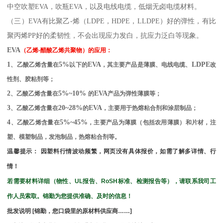
中空吹塑
EVA
，吹瓶
EVA
，以及电线电缆，低烟无卤电缆材料。
（三）
EVA
有比聚乙
-
烯（
LDPE
，
HDPE
，
LLDPE
）好的弹性，有比
聚丙烯
PP
好的柔韧性，不会出现应力发白，抗应力泛白等现象。
EVA
（乙烯
-
醋酸乙烯共聚物）
的应用：
1
5%
EVA
LDPE
、乙酸乙烯含量在
以下的
，其主要产品是薄膜、电线电缆、
改
性剂、胶粘剂等；
2
5%~10%
EVA
、乙酸乙烯含量在
的
产品为弹性薄膜等；
3
20~28%
EVA
、乙酸乙烯含量在
的
，主要用于热熔粘合剂和涂层制品；
4
5%~45%
、乙酸乙烯含量在
，主要产品为薄膜（包括农用薄膜）和片材，注
塑、模塑制品，发泡制品，热熔粘合剂等。
温馨提示：
因塑料行情波动频繁，网页没有具体报价，如需了解多详情、行
情！
若需要材料详细（物性、
UL
报告、
RoSH
标准、
检测报告等），请联系我司工
作人员索取。锦勤为您提供准确、及时的信息！
批发说明
[
锦勤，您口袋里的原材料供应商
……]