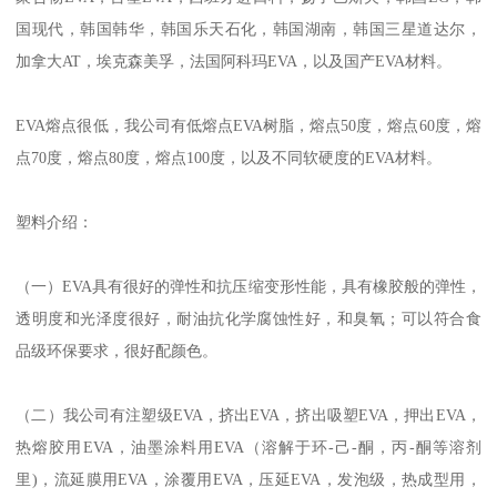
国现代，韩国韩华，韩国乐天石化，韩国湖南，韩国三星道达尔，
加拿大
AT
，埃克森美孚，法国阿科玛
EVA
，以及国产
EVA
材料。
EVA
熔点很低，我公司有低熔点
EVA
树脂，熔点
50
度，熔点
60
度，熔
点
70
度，熔点
80
度，熔点
100
度，以及不同软硬度的
EVA
材料。
塑料介绍：
（一）
EVA
具有很好的弹性和抗压缩变形性能，具有橡胶般的弹性，
透明度和光泽度很好，耐油抗化学腐蚀性好，和臭氧；可以符合食
品级环保要求，很好配颜色。
（二）我公司有注塑级
EVA
，挤出
EVA
，挤出吸塑
EVA
，押出
EVA
，
热熔胶用
EVA
，油墨涂料用
EVA
（溶解于环
-
己
-
酮，丙
-
酮等溶剂
里
)
，流延膜用
EVA
，涂覆用
EVA
，压延
EVA
，发泡级，热成型用，