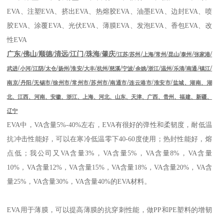
EVA
、注塑
EVA
、挤出
EVA
、热熔胶
EVA
、油墨
EVA
、边封
EVA
、喷
胶
EVA
、涂覆
EVA
、光伏
EVA
、薄膜
EVA
、发泡
EVA
、香包
EVA
、改
性
EVA
/
/
/
/
/
/
/
/
/
/
/
/
/
广东
佛山
顺德
清远
江门
珠海
肇庆
江苏
/
苏州
上海
常州
昆山
泰州
张家港
/
/
/
/
/
/
/
/
/
/
/
/
/
/
/
/
武进
小河
江阴
太仓
扬州
淮安
大丰
杭州
慈溪
宁波
余姚
浙江
温州
乐清
南通
镇江
/
/
/
/
/
/
/
/
/
南京
丹阳
无锡市
徐州市
常州市
苏州市
南通市
连云港市
淮安市
盐城、湖南、湖
北、江西、河南、安徽、浙江、上海、河北、山东、天津、广西、贵州、福建、新疆、
辽宁
EVA
中，
VA
含量
5%-40%
左右，
EVA
有很好的弹性和柔韧度，耐低温
抗冲击性能好，可以在寒冷低温零下
40-60
度使用；热封性能好，熔
点低；我公司又
VA
含量
3%
，
VA
含量
5%
，
VA
含量
8%
，
VA
含量
10%
，
VA
含量
12%
，
VA
含量
15%
，
VA
含量
18%
，
VA
含量
20%
，
VA
含
量
25%
，
VA
含量
30%
，
VA
含量
40%
的
EVA
材料。
EVA
用于薄膜，可以提高薄膜的抗穿刺性能，做
PP
和
PE
塑料的增韧