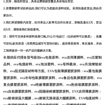
1.
支持，物流和货运，具体运费根据货量及具体地址而定
.
2.
若需要邮寄试机样品的
,
我们可以为您提供原料试机。采用快递或货运
,
用由买
家自付。
3.
我们承诺期限内发货，但对承运人效率无法作出保证，若物流递出
3
天，货运
出
5
天，请联络我们协助查询。
注：我司可支持多种原料混搭订购
,25
公斤
/
包起订（位的材料可以散卖），批量
可折扣
,
款到发货（东莞周边城市可货到付款
).
，提供售前咨询，售后服务，并由
工程师提供一对一的产品问题解决方案。
长期供应代理各型号级别
eva
包装原料、
eva
农用薄膜料、
eva
注塑制
品料、
eva
电缆材料、
eva
泡沫塑料、
eva
母料载体、
eva
共混增韧材
料、
eva
阻尼隔音材料等方面。
EVA
包装薄膜塑胶原料：
eva
重包装膜
塑胶原料、
eva
冷却包装膜塑胶原料、
eva
食品包装膜塑胶原料、
eva
复合膜塑胶原料、
eva
绝缘薄膜塑胶原料、
eva
热收缩膜塑胶原料、
eva
自粘膜塑胶原料、
eva
阻隔保鲜膜塑胶原料。
EVA
农用薄膜原料：
eva
耐候保温大棚膜，
eva
耐候无滴保温大棚膜原料。
EVA
电缆材料：
eva
热缩性绝缘体、
eva
半导体绝缘材料、
eva
阻燃绝缘材料。