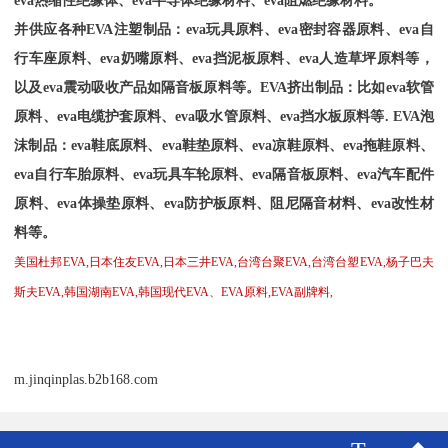
并供应各种
EVA
注塑制品：
eva
玩具原料、
eva
密封容器原料、
eva
自
行车座原料、
eva
奶嘴原料、
eva
挡泥板原料、
eva
人造草坪原料等，
以及
eva
震动吸收产品如隔音板原料等。
EVA
挤出制品：比如
eva
软管
原料、
eva
电缆护套原料、
eva
吸水管原料、
eva
挡水板原料等
. EVA
泡
沫制品：
eva
鞋底原料、
eva
鞋垫原料、
eva
凉鞋原料、
eva
拖鞋原料、
eva
自行车胎原料、
eva
玩具车轮原料、
eva
隔音板原料、
eva
汽车配件
原料、
eva
体操垫原料、
eva
防护板原料、阻尼隔音材料、
eva
改性材
料等。
美国杜邦
EVA,
日本住友
EVA,
日本三井
EVA,
台湾台聚
EVA,
台湾台塑
EVA,
杨子巴夫
斯夫
EVA,
韩国湖南
EVA,
韩国现代
EVA
、
EVA
原料
,EVA
副牌料
,
m.jinqinplas.b2b168.com