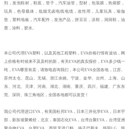
剂，发泡鞋材，鞋底，管子，汽车油管，型材，包装膜，热熔胶，
玩具，色母载体，低烟无卤电线电缆，改性用，儿童玩具，瑜伽
垫，塑料地板，汽车配件，发泡产品，拼豆豆，凉鞋，洞洞鞋，油
墨，涂料，胶水。
本公司代理
EVA
塑料，以及其他工程塑料，
EVA
价格行情有波动，网
上价格有时候来不及及时的新，有关
EVA
的真实报价，
EVA
多少钱一
吨，
EVA
哪里有卖，请致电咨询我们，本公司
EVA
全国各地，江苏、
苏州太仓、昆山、无锡、浙江余姚、宁波、金华、台州、上海、山
东、河北、天津、河南、湖北、湖南、重庆、四川、福建、广东东
莞、深圳、珠三角地区，全国各地都可以发货！
我公司代理进口
EVA
，有美国杜邦
EVA
，日本三井化学
EVA
，日本宇
部，新加坡聚烯烃，北京，泰国石化
EVA
，台湾台聚
EVA
，台湾亚洲
聚合物
EVA
，台塑
EVA
，西班牙进口料，扬子巴斯夫，韩国
LG
，韩