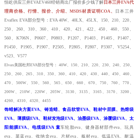
恒屹供应三井
EVA
EV460
经销商出厂报价多少钱
了解
日本三井EVA代
理商价格、行情、报价、介绍、MSDS材质证明COA、
日本三井
Evaflex EVA部分型号：EVA 40W、40LX、45LX、150、210、220、
250、260、310、360、410、420、421、422、450、460、550、
560、K706N、P0607、P0803、P1207、P1403、P1405、P1407、
P1450、P1905、P1907、P2505、P2805、P2807、P3307、V5254、
v523、V577
Elvax
美国杜邦
EVA
部分型号：
40W
、
150
、
210
、
220
、
230
、
240
、
250
、
250
、
260
、
265
、
310
、
350
、
360
、
410
、
420
、
430
、
440
、
450
、
460
、
470
、
500W
、
550
、
560
、
565
、
650
、
660
、
670
、
750
、
760
、
770
、
200W
、
210W
、
220W
、
205W
、
3130
、
3135
、
3165
、
3170
、
3200
、
4260
、
4310
、
4320
、
4455
饰蜡解决方案
EVA
、铸造蜡、食品软管
EVA
、鞋材中层膜、
热熔级
EVA
、薄膜级
EVA
、鞋材发泡级
EVA
、油墨级
EVA
、涂覆级
EVA
、太
阳能膜
EVA
、电缆级
EVA
童
车轮胎
eva
、健身器材部件
eva
、玩具
eva
、菜蓝
eva
、收纳盒
eva
、片材
eva
、板材
eva
、
低温
EVA
、耐温