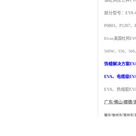
恒屹供应三井
EV
杨子巴斯夫EVA
部分型号：EVA 40
TPV塑胶粒
P0803、P1207、
法国阿科玛EVA
Elvax
美国杜邦
EV
美国杜邦PET
500W
、
550
、
560
聚酰胺PA（尼龙）系列：
饰蜡解决方案
EV
聚丙烯PP
EVA
、电缆级
EV
美国杜邦POM
EVA
、热熔胶
EV
三井陶氏EVA
广东
/
佛山
/
顺德
/
Hytrel TPEE
/
/
/
锡市
徐州市
常州市
EVA
中，
VA
含量
聚乙烯HDPE