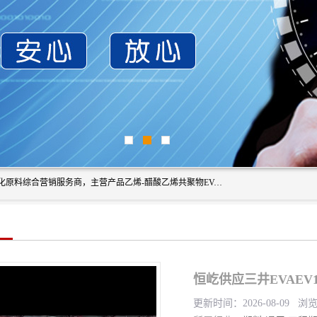
东莞市恒屹国际贸易有限公司（简称：恒屹国际）是一家石化原料综合营销服务商，主营产品乙烯-醋酸乙烯共聚物EVA、聚酰胺PA（尼龙）、醚酯型热塑弹性体TPEE等，公司秉承以市场为导向的战略思想，致力于大宗石化原料在中国市场的营销服务业务，为客户提供一站式的全面服务。
恒屹供应三井EVAEV
更新时间：2026-08-09 浏