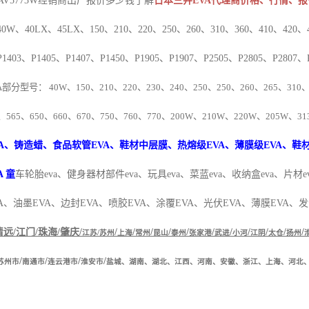
AV5773W
经销商出厂报价多少钱
了解
日本三井EVA代理商价格、行情、报
W、40LX、45LX、150、210、220、250、260、310、360、410、420、4
P1403、P1405、P1407、P1450、P1905、P1907、P2505、P2805、P2807、
A
部分型号：
40W
、
150
、
210
、
220
、
230
、
240
、
250
、
250
、
260
、
265
、
310
、
565
、
650
、
660
、
670
、
750
、
760
、
770
、
200W
、
210W
、
220W
、
205W
、
31
A
、铸造蜡、食品软管
EVA
、鞋材中层膜、
热熔级
EVA
、薄膜级
EVA
、鞋
A
童
车轮胎
eva
、健身器材部件
eva
、玩具
eva
、菜蓝
eva
、收纳盒
eva
、片材
e
A
、油墨
EVA
、边封
EVA
、喷胶
EVA
、涂覆
EVA
、光伏
EVA
、薄膜
EVA
、发
清远
/
江门
/
珠海
/
肇庆
/
/
/
/
/
/
/
/
/
/
/
/
江苏
/
苏州
上海
常州
昆山
泰州
张家港
武进
小河
江阴
太仓
扬州
/
/
/
/
苏州市
南通市
连云港市
淮安市
盐城、湖南、湖北、江西、河南、安徽、浙江、上海、河北
5%-40%
左右，
EVA
有很好的弹性和柔韧度，耐低温抗冲击性能好，可以