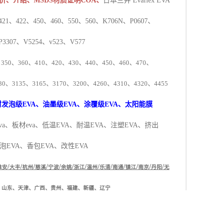
价、介绍、MSDS材质证明COA、
日本三井 Evaflex EVA
21、422、450、460、550、560、K706N、P0607、
P3307、V5254、v523、V577
、
350
、
360
、
410
、
420
、
430
、
440
、
450
、
460
、
470
、
30
、
3135
、
3165
、
3170
、
3200
、
4260
、
4310
、
4320
、
4455
材发泡级
EVA
、油墨级
EVA
、涂覆级
EVA
、太阳能膜
va
、板材
eva
、
低温
EVA
、耐温
EVA
、注塑
EVA
、挤出
泡
EVA
、香包
EVA
、改性
EVA
/
/
/
/
/
/
/
/
/
/
/
/
/
淮安
大丰
杭州
慈溪
宁波
余姚
浙江
温州
乐清
南通
镇江
南京
丹阳
无
、山东、天津、广西、贵州、福建、新疆、辽宁
在寒冷低温零下
40-60
度使用；热封性能好，熔点低；我公