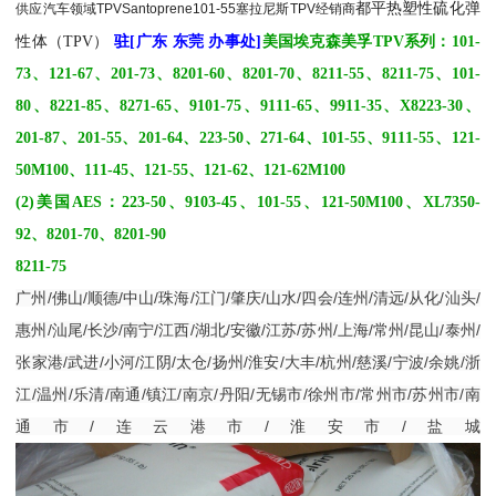
都平
热塑性硫化弹
供应
汽车领域
TPV
Santoprene
101-55
塞拉尼斯TPV经销商
性体（TPV）
驻[广东 东莞 办事处]
美国埃克森美孚TPV系列：101-
73、121-67、201-73、8201-60、8201-70、8211-55、8211-75、101-
80、8221-85、8271-65、9101-75、9111-65、9911-35、X8223-30、
201-87、201-55、201-64、223-50、271-64、101-55、9111-55、121-
50M100、111-45、121-55、121-62、121-62M100
(2)美国AES：223-50、9103-45、101-55、121-50M100、XL7350-
92、8201-70、8201-90
8211-75
广州
/
佛山
/
顺德
/
中山
/
珠海
/
江门
/
肇庆
/
山水
/
四会
/
连州
/
清远
/
从化
/
汕头
/
惠州
/
汕尾
/
长沙
/
南宁
/
江西
/
湖北
/
安徽
/
江苏
/
苏州
/
上海
/
常州
/
昆山
/
泰州
/
张家港
/
武进
/
小河
/
江阴
/
太仓
/
扬州
/
淮安
/
大丰
/
杭州
/
慈溪
/
宁波
/
余姚
/
浙
江
/
温州
/
乐清
/
南通
/
镇江
/
南京
/
丹阳
/
无锡市
/
徐州市
/
常州市
/
苏州市
/
南
通市
/
连云港市
/
淮安市
/
盐城