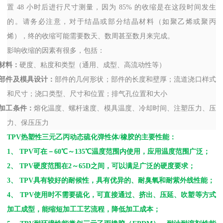
置
48
小时后进行尺寸测量，因为
85%
的收缩是在这段时间发生
的。请务必注意，对于结晶或部分结晶材料（如聚乙烯或聚丙
烯），终的收缩可能需要数天、数周甚至数月来完成。
影响收缩的因素有很多，包括：
材料：
硬度、粘度和类型（通用、成型、高流动性等）
部件及模具设计：
部件的几何形状；部件的长度和壁厚；流道浇口样式
和尺寸；浇口类型、尺寸和位置；排气孔位置和大小
加工条件：
熔化温度、螺杆速度、模具温度、冷却时间、注塑压力、压
力、保压压力
TPV
热塑性三元乙丙动态硫化弹性体
/
橡胶的主要性能：
1
、
TPV
可在－
60
℃～
135
℃温度范围内使用，应用温度范围广泛；
2
、
TPV
硬度范围在
2
～
65D
之间，可以满足广泛的硬度要求；
3
、
TPV
具有较好的耐候性，具有优异的、耐臭氧和耐紫外线性能；
4
、
TPV
使用时不需要硫化，可直接通过、挤出、压延、吹塑等方式
加工成型，能缩短加工工艺流程，降低加工成本；