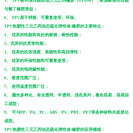
5
、
TPV
耐环境性能类似三元乙丙橡胶（
EPDM
），耐油耐溶剂性能
与氯丁橡胶类似；
6
、
TPV
易于焊接、可重复使用、环保。
TPV
热塑性三元乙丙动态硫化弹性体
/
橡胶的主要特点：
1
、 优异的性能和良好的耐候、耐热性能；
2
、优异的抗变形性能；
3
、 优异的抗张强度、高韧性和高回弹性；
4
、 优异的环保性能和可重复使用；
5
、 优异的电绝缘性能；
6
、 硬度范围广泛；
7
、 使用温度范围广泛；
8
、 颜色多样化，有全透明、半透明、浅色系列，着色容易，容易加
工成型；
9
、 可与
PP
、
PA
、
PC
、
ABS
、
PS
、
PBT
、
PET
等多种材料共或挤出
成型。
TPV
热塑性三元乙丙动态硫化弹性体
/
橡胶的应用领域：