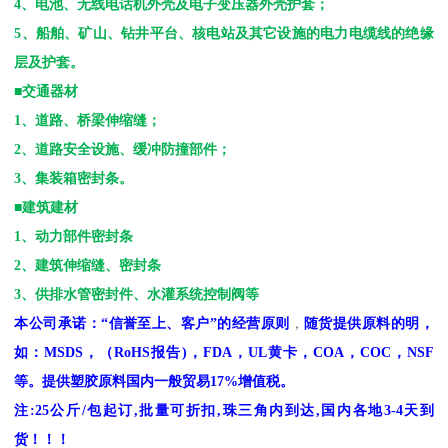
4
、电池、无线电话机外壳及电子变压器外壳护套；
5
、船舶、矿山、钻井平台、核电站及其它设施的电力电缆线的绝缘
层及护套。
■交通器材
1
、道路、桥梁伸缩缝；
2
、道路安全设施、缓冲防撞部件；
3
、集装箱密封条。
■建筑建材
1
、动力部件密封条
2
、建筑伸缩缝、密封条
3
、供排水管密封件、水灌系统控制阀等
本公司承诺：
“
信誉至上、客户
”
的经营原则
，
随货提供原料的明，
如：
MSDS
，
（
RoHS
报告
)
，
FDA
，
UL
黄卡，
COA
，
COC
，
NSF
等。提供塑胶原料国内一般贸易
17%
增值税。
注
:25
公斤
/
包起订
,
批量可折扣
,
珠三角内到达
,
国内各地
3-4
天到
货！！！