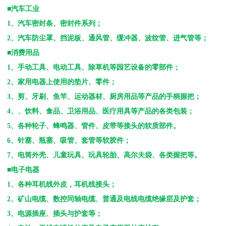
■汽车工业
1
、汽车密封条、密封件系列；
2
、汽车防尘罩、挡泥板、通风管、缓冲器、波纹管、进气管等；
■消费用品
1
、手动工具、电动工具、除草机等园艺设备的零部件；
2
、家用电器上使用的垫片、零件；
3
、剪、牙刷、鱼竿、运动器材、厨房用品等产品的手柄握把；
4
、、饮料、食品、卫浴用品、医疗用具等产品的各类包装；
5
、各种轮子、蜂鸣器、管件、皮带等接头的软质部件。
6
、针塞、瓶塞、吸管、套管等软胶件；
7
、电筒外壳、儿童玩具、玩具轮胎、高尔夫袋、各类握把等。
■电子电器
1
、各种耳机线外皮，耳机线接头；
2
、矿山电缆、数控同轴电缆、普通及电线电缆绝缘层及护套；
3
、电源插座、插头与护套等；