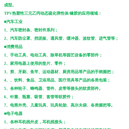
成型。
TPV
热塑性三元乙丙动态硫化弹性体
/
橡胶的应用领域：
■汽车工业
1
、汽车密封条、密封件系列；
2
、汽车防尘罩、挡泥板、通风管、缓冲器、波纹管、进气管等；
■消费用品
1
、手动工具、电动工具、除草机等园艺设备的零部件；
2
、家用电器上使用的垫片、零件；
3
、剪、牙刷、鱼竿、运动器材、厨房用品等产品的手柄握把；
4
、、饮料、食品、卫浴用品、医疗用具等产品的各类包装；
5
、各种轮子、蜂鸣器、管件、皮带等接头的软质部件。
6
、针塞、瓶塞、吸管、套管等软胶件；
7
、电筒外壳、儿童玩具、玩具轮胎、高尔夫袋、各类握把等。
■电子电器
1
、各种耳机线外皮，耳机线接头；