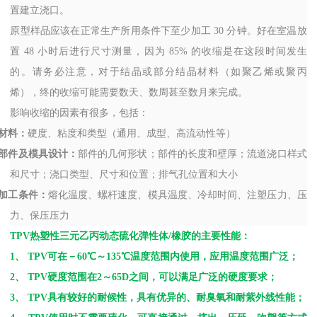
置建立浇口。
原型样品应该在正常生产所用条件下至少加工
30
分钟。好在室温放
置
48
小时后进行尺寸测量，因为
85%
的收缩是在这段时间发生
的。请务必注意，对于结晶或部分结晶材料（如聚乙烯或聚丙
烯），终的收缩可能需要数天、数周甚至数月来完成。
影响收缩的因素有很多，包括：
材料：
硬度、粘度和类型（通用、成型、高流动性等）
部件及模具设计：
部件的几何形状；部件的长度和壁厚；流道浇口样式
和尺寸；浇口类型、尺寸和位置；排气孔位置和大小
加工条件：
熔化温度、螺杆速度、模具温度、冷却时间、注塑压力、压
力、保压压力
TPV
热塑性三元乙丙动态硫化弹性体
/
橡胶的主要性能：
1
、
TPV
可在－
60
℃～
135
℃温度范围内使用，应用温度范围广泛；
2
、
TPV
硬度范围在
2
～
65D
之间，可以满足广泛的硬度要求；
3
、
TPV
具有较好的耐候性，具有优异的、耐臭氧和耐紫外线性能；