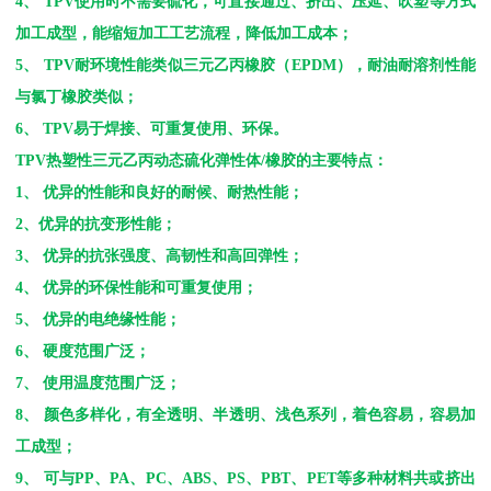
4
、
TPV
使用时不需要硫化，可直接通过、挤出、压延、吹塑等方式
加工成型，能缩短加工工艺流程，降低加工成本；
5
、
TPV
耐环境性能类似三元乙丙橡胶（
EPDM
），耐油耐溶剂性能
与氯丁橡胶类似；
6
、
TPV
易于焊接、可重复使用、环保。
TPV
热塑性三元乙丙动态硫化弹性体
/
橡胶的主要特点：
1
、 优异的性能和良好的耐候、耐热性能；
2
、优异的抗变形性能；
3
、 优异的抗张强度、高韧性和高回弹性；
4
、 优异的环保性能和可重复使用；
5
、 优异的电绝缘性能；
6
、 硬度范围广泛；
7
、 使用温度范围广泛；
8
、 颜色多样化，有全透明、半透明、浅色系列，着色容易，容易加
工成型；
9
、 可与
PP
、
PA
、
PC
、
ABS
、
PS
、
PBT
、
PET
等多种材料共或挤出