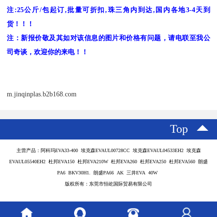
注
:25
公斤
/
包起订
,
批量可折扣
,
珠三角内到达
,
国内各地
3-4
天到
货！！！
注：新报价敬及其如对该信息的图片和价格有问题，请电联至我公
司奇谈，欢迎你的来电！！
m.jinqinplas.b2b168.com
Top
主营产品：阿科玛EVA33-400 埃克森EVAUL00728CC 埃克森EVAUL04533EH2 埃克森
EVAUL05540EH2 杜邦EVA150 杜邦EVA210W 杜邦EVA260 杜邦EVA250 杜邦EVA560 朗盛
PA6 BKV30H1. 朗盛PA66 AK 三井EVA 40W
版权所有：东莞市恒屹国际贸易有限公司