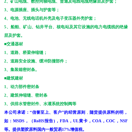
2
、矿山电缆、数控同轴电缆、普通及电线电缆绝缘层及护套；
3
、电源插座、插头与护套等；
4
、电池、无线电话机外壳及电子变压器外壳护套；
5
、船舶、矿山、钻井平台、核电站及其它设施的电力电缆线的绝缘
层及护套。
■交通器材
1
、道路、桥梁伸缩缝；
2
、道路安全设施、缓冲防撞部件；
3
、集装箱密封条。
■建筑建材
1
、动力部件密封条
2
、建筑伸缩缝、密封条
3
、供排水管密封件、水灌系统控制阀等
本公司承诺：
“
信誉至上、客户
”
的经营原则
，
随货提供原料的明，
如：
MSDS
，
（
RoHS
报告
)
，
FDA
，
UL
黄卡，
COA
，
COC
，
NSF
等。提供塑胶原料国内一般贸易
17%
增值税。