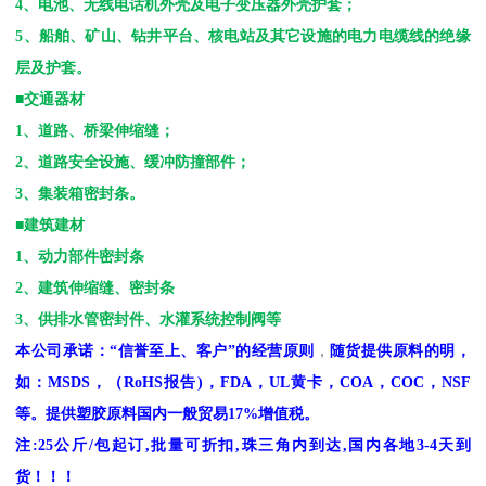
4
、电池、无线电话机外壳及电子变压器外壳护套；
5
、船舶、矿山、钻井平台、核电站及其它设施的电力电缆线的绝缘
层及护套。
■交通器材
1
、道路、桥梁伸缩缝；
2
、道路安全设施、缓冲防撞部件；
3
、集装箱密封条。
■建筑建材
1
、动力部件密封条
2
、建筑伸缩缝、密封条
3
、供排水管密封件、水灌系统控制阀等
本公司承诺：
“
信誉至上、客户
”
的经营原则
，
随货提供原料的明，
如：
MSDS
，
（
RoHS
报告
)
，
FDA
，
UL
黄卡，
COA
，
COC
，
NSF
等。提供塑胶原料国内一般贸易
17%
增值税。
注
:25
公斤
/
包起订
,
批量可折扣
,
珠三角内到达
,
国内各地
3-4
天到
货！！！