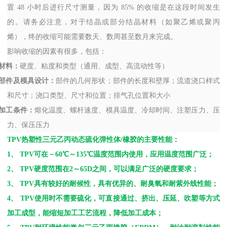
置
48
小时后进行尺寸测量，因为
85%
的收缩是在这段时间发生
的。请务必注意，对于结晶或部分结晶材料（如聚乙烯或聚丙
烯），终的收缩可能需要数天、数周甚至数月来完成。
影响收缩的因素有很多，包括：
材料：
硬度、粘度和类型（通用、成型、高流动性等）
部件及模具设计：
部件的几何形状；部件的长度和壁厚；流道浇口样式
和尺寸；浇口类型、尺寸和位置；排气孔位置和大小
加工条件：
熔化温度、螺杆速度、模具温度、冷却时间、注塑压力、压
力、保压压力
TPV
热塑性三元乙丙动态硫化弹性体
/
橡胶的主要性能：
1
、
TPV
可在－
60
℃～
135
℃温度范围内使用，应用温度范围广泛；
2
、
TPV
硬度范围在
2
～
65D
之间，可以满足广泛的硬度要求；
3
、
TPV
具有较好的耐候性，具有优异的、耐臭氧和耐紫外线性能；
4
、
TPV
使用时不需要硫化，可直接通过、挤出、压延、吹塑等方式
加工成型，能缩短加工工艺流程，降低加工成本；