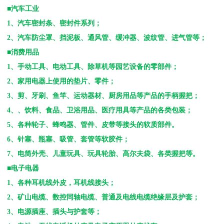
■汽车工业
1
、汽车密封条、密封件系列；
2
、汽车防尘罩、挡泥板、通风管、缓冲器、波纹管、进气管等；
■消费用品
1
、手动工具、电动工具、除草机等园艺设备的零部件；
2
、家用电器上使用的垫片、零件；
3
、剪、牙刷、鱼竿、运动器材、厨房用品等产品的手柄握把；
4
、、饮料、食品、卫浴用品、医疗用具等产品的各类包装；
5
、各种轮子、蜂鸣器、管件、皮带等接头的软质部件。
6
、针塞、瓶塞、吸管、套管等软胶件；
7
、电筒外壳、儿童玩具、玩具轮胎、高尔夫袋、各类握把等。
■电子电器
1
、各种耳机线外皮，耳机线接头；
2
、矿山电缆、数控同轴电缆、普通及电线电缆绝缘层及护套；
3
、电源插座、插头与护套等；