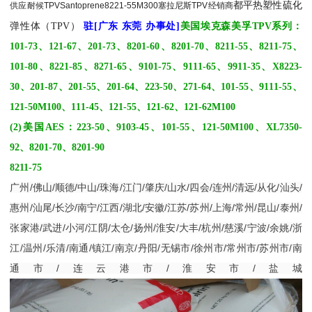
都平
热塑性硫化
供应耐候TPVSantoprene
8221-55M300
塞拉尼斯TPV经销商
弹性体（TPV）
驻[广东 东莞 办事处]
美国埃克森美孚TPV系列：
101-73、121-67、201-73、8201-60、8201-70、8211-55、8211-75、
101-80、8221-85、8271-65、9101-75、9111-65、9911-35、X8223-
30、201-87、201-55、201-64、223-50、271-64、101-55、9111-55、
121-50M100、111-45、121-55、121-62、121-62M100
(2)美国AES：223-50、9103-45、101-55、121-50M100、XL7350-
92、8201-70、8201-90
8211-75
广州
/
佛山
/
顺德
/
中山
/
珠海
/
江门
/
肇庆
/
山水
/
四会
/
连州
/
清远
/
从化
/
汕头
/
惠州
/
汕尾
/
长沙
/
南宁
/
江西
/
湖北
/
安徽
/
江苏
/
苏州
/
上海
/
常州
/
昆山
/
泰州
/
张家港
/
武进
/
小河
/
江阴
/
太仓
/
扬州
/
淮安
/
大丰
/
杭州
/
慈溪
/
宁波
/
余姚
/
浙
江
/
温州
/
乐清
/
南通
/
镇江
/
南京
/
丹阳
/
无锡市
/
徐州市
/
常州市
/
苏州市
/
南
通市
/
连云港市
/
淮安市
/
盐城