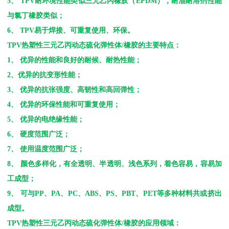
5
、
TPV
耐环境性能类似三元乙丙橡胶（
EPDM
），耐油耐溶剂性能
与氯丁橡胶类似；
6
、
TPV
易于焊接、可重复使用、环保。
TPV
热塑性三元乙丙动态硫化弹性体
/
橡胶的主要特点：
1
、 优异的性能和良好的耐候、耐热性能；
2
、优异的抗变形性能；
3
、 优异的抗张强度、高韧性和高回弹性；
4
、 优异的环保性能和可重复使用；
5
、 优异的电绝缘性能；
6
、 硬度范围广泛；
7
、 使用温度范围广泛；
8
、 颜色多样化，有全透明、半透明、浅色系列，着色容易，容易加
工成型；
9
、 可与
PP
、
PA
、
PC
、
ABS
、
PS
、
PBT
、
PET
等多种材料共或挤出
成型。
TPV
热塑性三元乙丙动态硫化弹性体
/
橡胶的应用领域：