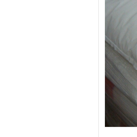
ABS塑胶粒
LLDPE线性低密度聚乙烯
LDPE低密度聚乙烯
TPE材料
TPU
POK
美国陶氏杜邦EVA
闽台亚聚EVA
韩国韩华EVA
山东联泓