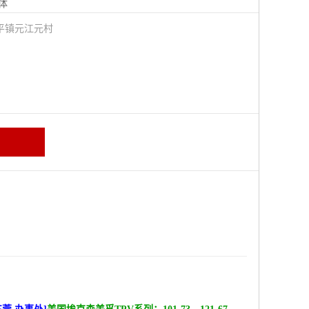
体
平镇元江元村