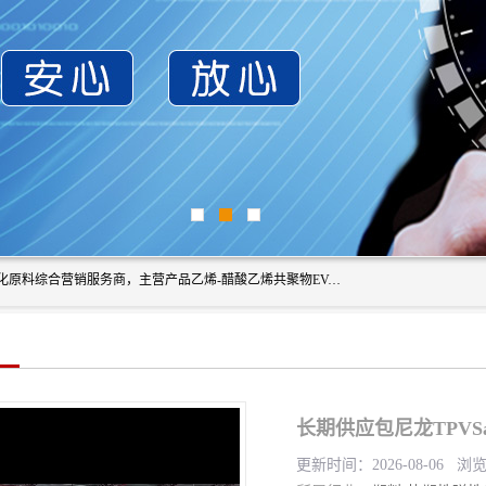
东莞市恒屹国际贸易有限公司（简称：恒屹国际）是一家石化原料综合营销服务商，主营产品乙烯-醋酸乙烯共聚物EVA、聚酰胺PA（尼龙）、醚酯型热塑弹性体TPEE等，公司秉承以市场为导向的战略思想，致力于大宗石化原料在中国市场的营销服务业务，为客户提供一站式的全面服务。
长期供应包尼龙TPVSan
更新时间：2026-08-06 浏