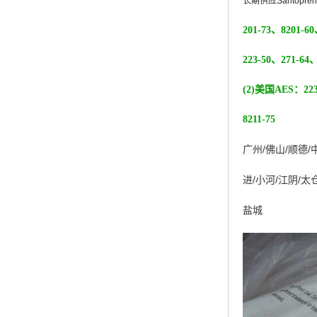
长期供应Santopren
杨子巴斯夫EVA
201-73、8201-6
TPV塑胶粒
223-50、271-64
法国阿科玛EVA
(2)美国AES：223-
美国杜邦PET
8211-75
聚酰胺PA（尼龙）系列：
广州
/
佛山
/
顺德
/
聚丙烯PP
进
/
小河
/
江阴
/
太
美国杜邦POM
盐城
三井陶氏EVA
Hytrel TPEE
聚乙烯HDPE