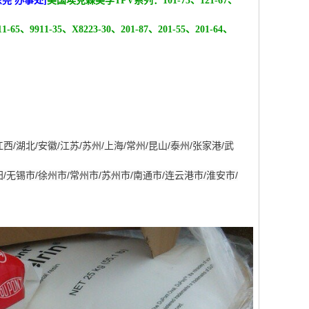
东莞 办事处]
美国埃克森美孚TPV系列：101-73、121-67、
11-65、9911-35、X8223-30、201-87、201-55、201-64、
江西
/
湖北
/
安徽
/
江苏
/
苏州
/
上海
/
常州
/
昆山
/
泰州
/
张家港
/
武
阳
/
无锡市
/
徐州市
/
常州市
/
苏州市
/
南通市
/
连云港市
/
淮安市
/