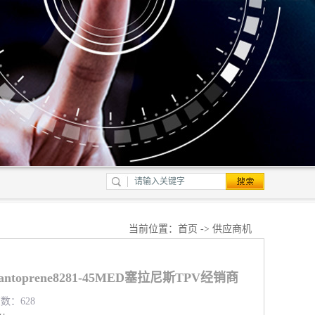
当前位置：
首页
->
供应商机
toprene8281-45MED塞拉尼斯TPV经销商
览数：628