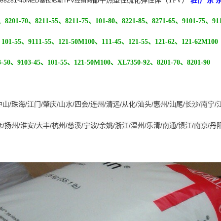
都平
热塑性硫化弹性体（TPV）
驻[广东 
e
8281-45MED
塞拉尼斯TPV经销商
0、8201-70、8211-55、8211-75、101-80、8221-85、8271-65、9101-75、91
、101-55、9111-55、121-50M100、111-45、121-55、121-62、121-62M100
50、9103-45、101-55、121-50M100、XL7350-92、8201-70、8201-90
中山
/
珠海
/
江门
/
肇庆
/
山水
/
四会
/
连州
/
清远
/
从化
/
汕头
/
惠州
/
汕尾
/
长沙
/
南宁
/
仓
/
扬州
/
淮安
/
大丰
/
杭州
/
慈溪
/
宁波
/
余姚
/
浙江
/
温州
/
乐清
/
南通
/
镇江
/
南京
/
丹