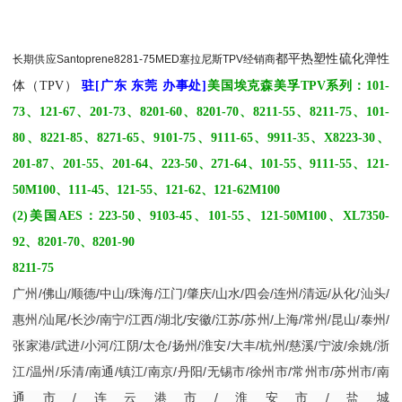
都平
热塑性硫化弹性
长期供应Santoprene
8281-75MED
塞拉尼斯TPV经销商
体（TPV）
驻[广东 东莞 办事处]
美国埃克森美孚TPV系列：101-
73、121-67、201-73、8201-60、8201-70、8211-55、8211-75、101-
80、8221-85、8271-65、9101-75、9111-65、9911-35、X8223-30、
201-87、201-55、201-64、223-50、271-64、101-55、9111-55、121-
50M100、111-45、121-55、121-62、121-62M100
(2)美国AES：223-50、9103-45、101-55、121-50M100、XL7350-
92、8201-70、8201-90
8211-75
广州
/
佛山
/
顺德
/
中山
/
珠海
/
江门
/
肇庆
/
山水
/
四会
/
连州
/
清远
/
从化
/
汕头
/
惠州
/
汕尾
/
长沙
/
南宁
/
江西
/
湖北
/
安徽
/
江苏
/
苏州
/
上海
/
常州
/
昆山
/
泰州
/
张家港
/
武进
/
小河
/
江阴
/
太仓
/
扬州
/
淮安
/
大丰
/
杭州
/
慈溪
/
宁波
/
余姚
/
浙
江
/
温州
/
乐清
/
南通
/
镇江
/
南京
/
丹阳
/
无锡市
/
徐州市
/
常州市
/
苏州市
/
南
通市
/
连云港市
/
淮安市
/
盐城