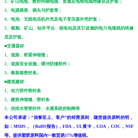
2
、矿山电缆、数控同轴电缆、普通及电线电缆绝缘层及护套；
3
、电源插座、插头与护套等；
4
、电池、无线电话机外壳及电子变压器外壳护套；
5
、船舶、矿山、钻井平台、核电站及其它设施的电力电缆线的绝缘
层及护套。
■交通器材
1
、道路、桥梁伸缩缝；
2
、道路安全设施、缓冲防撞部件；
3
、集装箱密封条。
■建筑建材
1
、动力部件密封条
2
、建筑伸缩缝、密封条
3
、供排水管密封件、水灌系统控制阀等
本公司承诺：
“
信誉至上、客户
”
的经营原则
，
随货提供原料的明，
如：
MSDS
，
（
RoHS
报告
)
，
FDA
，
UL
黄卡，
COA
，
COC
，
NSF
等。提供塑胶原料国内一般贸易
17%
增值税。