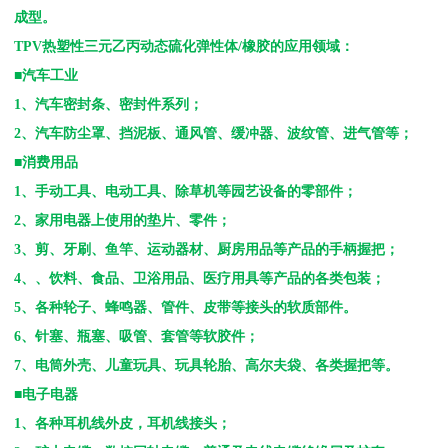
成型。
TPV
热塑性三元乙丙动态硫化弹性体
/
橡胶的应用领域：
■汽车工业
1
、汽车密封条、密封件系列；
2
、汽车防尘罩、挡泥板、通风管、缓冲器、波纹管、进气管等；
■消费用品
1
、手动工具、电动工具、除草机等园艺设备的零部件；
2
、家用电器上使用的垫片、零件；
3
、剪、牙刷、鱼竿、运动器材、厨房用品等产品的手柄握把；
4
、、饮料、食品、卫浴用品、医疗用具等产品的各类包装；
5
、各种轮子、蜂鸣器、管件、皮带等接头的软质部件。
6
、针塞、瓶塞、吸管、套管等软胶件；
7
、电筒外壳、儿童玩具、玩具轮胎、高尔夫袋、各类握把等。
■电子电器
1
、各种耳机线外皮，耳机线接头；