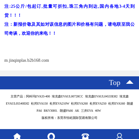
注
:25
公斤
/
包起订
,
批量可折扣
,
珠三角内到达
,
国内各地
3-4
天到
货！！！
注：新报价敬及其如对该信息的图片和价格有问题，请电联至我公
司奇谈，欢迎你的来电！！
m.jinqinplas.b2b168.com
Top
主营产品：阿科玛EVA33-400 埃克森EVAUL00728CC 埃克森EVAUL04533EH2 埃克森
EVAUL05540EH2 杜邦EVA150 杜邦EVA210W 杜邦EVA260 杜邦EVA250 杜邦EVA560 朗盛
PA6 BKV30H1. 朗盛PA66 AK 三井EVA 40W
版权所有：东莞市恒屹国际贸易有限公司