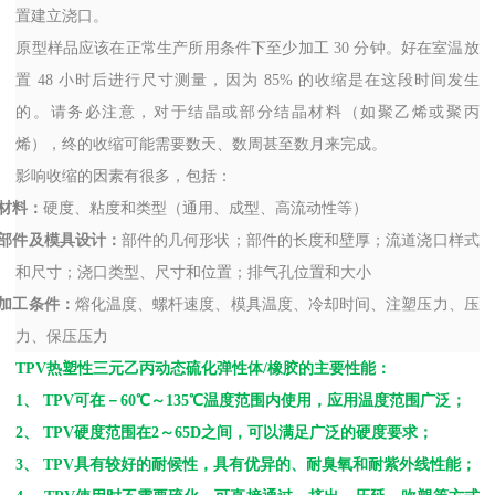
置建立浇口。
原型样品应该在正常生产所用条件下至少加工
30
分钟。好在室温放
置
48
小时后进行尺寸测量，因为
85%
的收缩是在这段时间发生
的。请务必注意，对于结晶或部分结晶材料（如聚乙烯或聚丙
烯），终的收缩可能需要数天、数周甚至数月来完成。
影响收缩的因素有很多，包括：
材料：
硬度、粘度和类型（通用、成型、高流动性等）
部件及模具设计：
部件的几何形状；部件的长度和壁厚；流道浇口样式
和尺寸；浇口类型、尺寸和位置；排气孔位置和大小
加工条件：
熔化温度、螺杆速度、模具温度、冷却时间、注塑压力、压
力、保压压力
TPV
热塑性三元乙丙动态硫化弹性体
/
橡胶的主要性能：
1
、
TPV
可在－
60
℃～
135
℃温度范围内使用，应用温度范围广泛；
2
、
TPV
硬度范围在
2
～
65D
之间，可以满足广泛的硬度要求；
3
、
TPV
具有较好的耐候性，具有优异的、耐臭氧和耐紫外线性能；