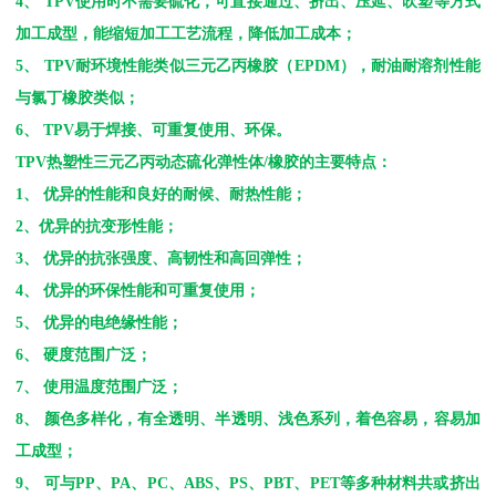
4
、
TPV
使用时不需要硫化，可直接通过、挤出、压延、吹塑等方式
加工成型，能缩短加工工艺流程，降低加工成本；
5
、
TPV
耐环境性能类似三元乙丙橡胶（
EPDM
），耐油耐溶剂性能
与氯丁橡胶类似；
6
、
TPV
易于焊接、可重复使用、环保。
TPV
热塑性三元乙丙动态硫化弹性体
/
橡胶的主要特点：
1
、 优异的性能和良好的耐候、耐热性能；
2
、优异的抗变形性能；
3
、 优异的抗张强度、高韧性和高回弹性；
4
、 优异的环保性能和可重复使用；
5
、 优异的电绝缘性能；
6
、 硬度范围广泛；
7
、 使用温度范围广泛；
8
、 颜色多样化，有全透明、半透明、浅色系列，着色容易，容易加
工成型；
9
、 可与
PP
、
PA
、
PC
、
ABS
、
PS
、
PBT
、
PET
等多种材料共或挤出