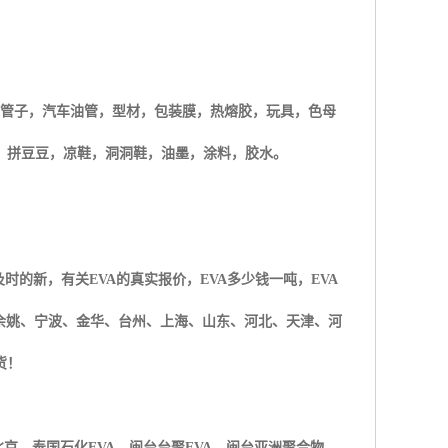
管子，汽车油管，型材，包装膜，热熔胶，玩具，色母
，拼豆豆，凉鞋，洞洞鞋，油墨，涂料，胶水。
及时的新，有关
EVA
的真实报价，
EVA
多少钱一吨，
EVA
余姚、宁波、金华、台州、上海、山东、河北、天津、河
货！
北京，泰国石化
EVA
，闽台台聚
EVA
，闽台亚洲聚合物