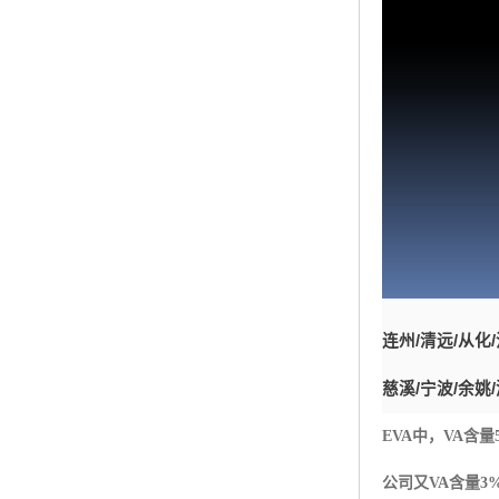
连州
/
清远
/
从化
/
慈溪
/
宁波
/
余姚
/
EVA
中，
VA
含量
公司又
VA
含量
3