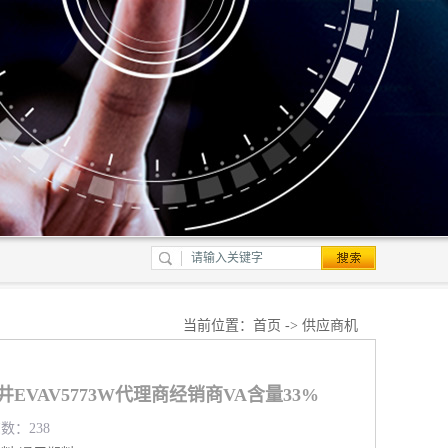
当前位置：
首页
->
供应商机
EVAV5773W代理商经销商VA含量33%
览数：238