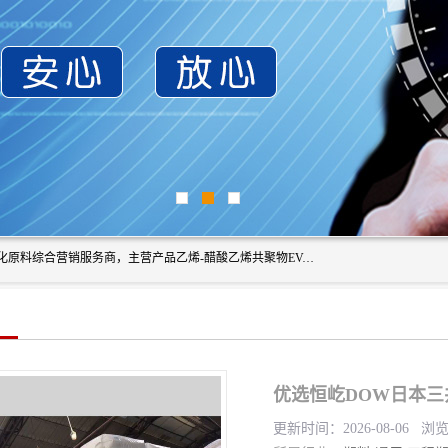
东莞市恒屹国际贸易有限公司（简称：恒屹国际）是一家石化原料综合营销服务商，主营产品乙烯-醋酸乙烯共聚物EVA、聚酰胺PA（尼龙）、醚酯型热塑弹性体TPEE等，公司秉承以市场为导向的战略思想，致力于大宗石化原料在中国市场的营销服务业务，为客户提供一站式的全面服务。
优选恒屹DOW日本三井
更新时间：2026-08-06 浏