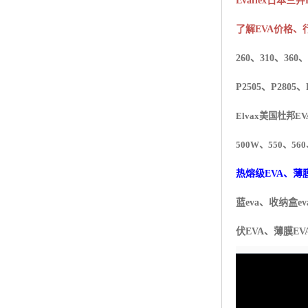
Evaflex
日本三井
杨子巴斯夫EVA
了解
EVA
价格、
TPV塑胶粒
260
、
310
、
360
、
法国阿科玛EVA
P2505
、
P2805
、
美国杜邦PET
Elvax
美国杜邦
EV
聚酰胺PA（尼龙）系列：
500W
、
550
、
560
聚丙烯PP
热熔级
EVA
、薄
美国杜邦POM
蓝
eva
、收纳盒
ev
三井陶氏EVA
伏
EVA
、薄膜
EV
Hytrel TPEE
聚乙烯HDPE