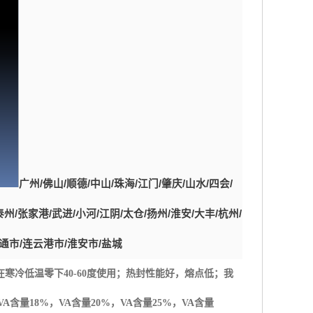
广州
/
佛山
/
顺德
/
中山
/
珠海
/
江门
/
肇庆
/
山水
/
四会
/
泰州
/
张家港
/
武进
/
小河
/
江阴
/
太仓
/
扬州
/
淮安
/
大丰
/
杭州
/
通市
/
连云港市
/
淮安市
/
盐城
在寒冷低温零下
40-60
度使用；热封性能好，熔点低；我
VA
含量
18%
，
VA
含量
20%
，
VA
含量
25%
，
VA
含量