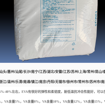
汕头
/
惠州
/
汕尾
/
长沙
/
南宁
/
江西
/
湖北
/
安徽
/
江苏
/
苏州
/
上海
/
常州
/
昆山
/
浙江
/
温州
/
乐清
/
南通
/
镇江
/
南京
/
丹阳
/
无锡市
/
徐州市
/
常州市
/
苏州市
/
南
5%-40%
左右，
EVA
有很好的弹性和柔韧度，耐低温抗冲击性能好，可以
%
，
VA
含量
5%
，
VA
含量
8%
，
VA
含量
10%
，
VA
含量
12%
，
VA
含量
15%
，