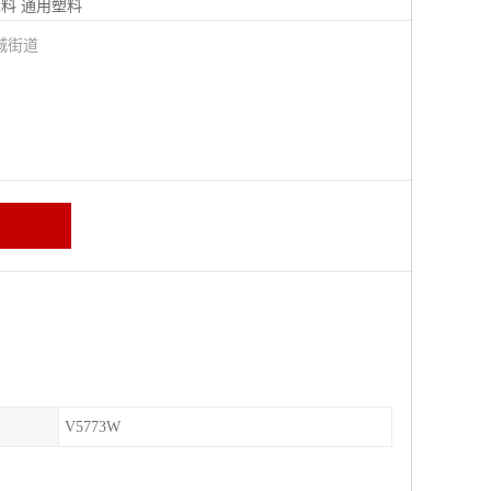
塑料
通用塑料
城街道
V5773W