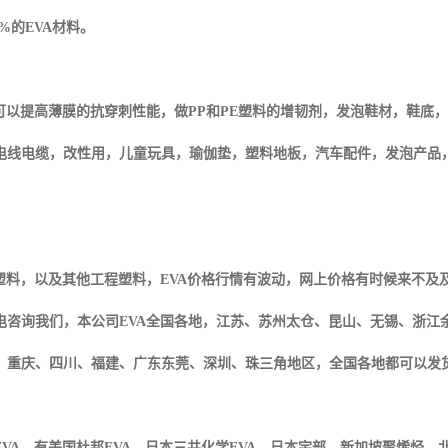
0%
的
EVA
材料。
可以提高薄膜的抗穿刺性能，做
PP
和
PE
塑料的增韧剂，发泡鞋材，鞋底，
电线电缆，改性用，儿童玩具，瑜伽垫，塑料地板，汽车配件，发泡产品
塑料，以及其他工程塑料，
EVA
价格行情有波动，网上价格有时候来不及
电咨询我们，本公司
EVA
全国各地，江苏、苏州太仓、昆山、无锡、浙江
、重庆、四川、福建、广东东莞、深圳、珠三角地区，全国各地都可以发
EVA
，有美国杜邦
EVA
，日本三井化学
EVA
，日本宇部，新加坡聚烯烃，