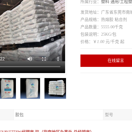
所属行业：
塑料
通用/工程
发货地址：广东省东莞市南
产品规格：热熔胶 粘合剂
产品数量：5555.00千克
包装说明：25KG/包
价格：￥
1.00
元/千克 起
在线留言
胶包
型号