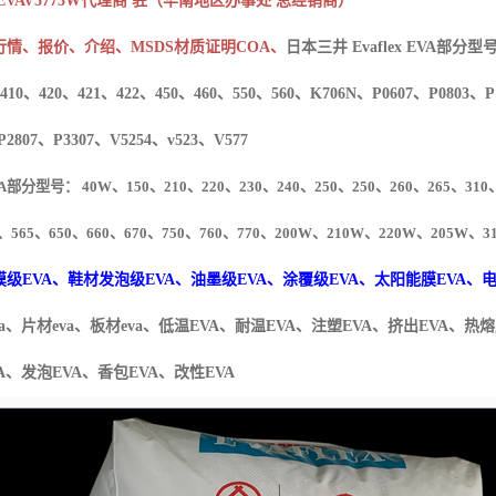
EVA
V5773W
代理商 驻（华南地区办事处 总经销商）
行情、报价、介绍、
MSDS
材质证明
COA
、
日本三井
Evaflex EVA
部分型
410
、
420
、
421
、
422
、
450
、
460
、
550
、
560
、
K706N
、
P0607
、
P0803
、
P
P2807
、
P3307
、
V5254
、
v523
、
V577
A
部分型号：
40W
、
150
、
210
、
220
、
230
、
240
、
250
、
250
、
260
、
265
、
310
、
565
、
650
、
660
、
670
、
750
、
760
、
770
、
200W
、
210W
、
220W
、
205W
、
3
膜级
EVA
、鞋材发泡级
EVA
、油墨级
EVA
、涂覆级
EVA
、太阳能膜
EVA
、
a
、片材
eva
、板材
eva
、
低温
EVA
、耐温
EVA
、注塑
EVA
、挤出
EVA
、热熔
A
、发泡
EVA
、香包
EVA
、改性
EVA