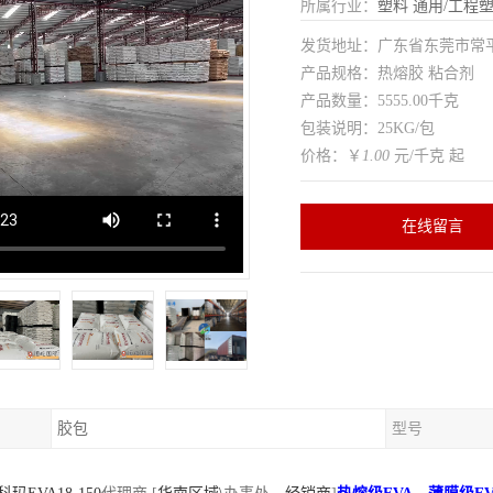
所属行业：
塑料
通用/工程
发货地址：广东省东莞市常
产品规格：热熔胶 粘合剂
产品数量：5555.00千克
包装说明：25KG/包
价格：￥
1.00
元/千克 起
在线留言
胶包
型号