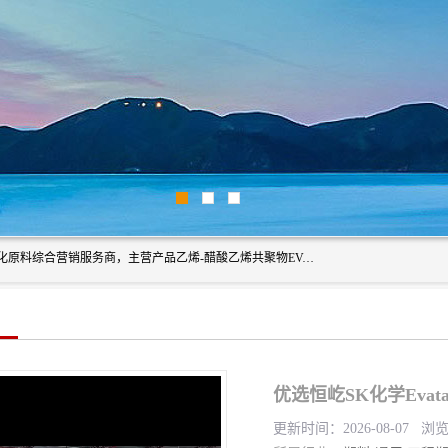
东莞市恒屹国际贸易有限公司（简称：恒屹国际）是一家石化原料综合营销服务商，主营产品乙烯-醋酸乙烯共聚物EVA、聚酰胺PA（尼龙）、醚酯型热塑弹性体TPEE等，公司秉承以市场为导向的战略思想，致力于大宗石化原料在中国市场的营销服务业务，为客户提供一站式的全面服务。
优选恒屹SK化学Evata
更新时间：2026-08-07 浏