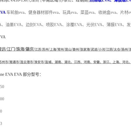
科玛
EVA
18-150
代理商 [
华南区域\
办事处
、经销商
]
热熔级EVA、薄膜级E
VA
车轮胎
eva、健身器材部件eva、玩具eva、菜蓝eva、收纳盒eva、片材e
A、油墨EVA、边封EVA、喷胶EVA、涂覆EVA、光伏EVA、薄膜EVA、发
EVA
清远
/
江门
/
珠海
/
肇庆
/
/
/
/
/
/
/
/
/
/
/
/
江苏
/
苏州
上海
常州
昆山
泰州
张家港
武进
小河
江阴
太仓
扬州
/
/
/
/
苏州市
南通市
连云港市
淮安市
盐城、湖南、湖北、江西、河南、安徽、浙江、上海、河北
ane EVA EVA
部分型号：
150
500
20
03