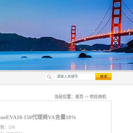
当前位置：
首页
->
供应商机
neEVA18-150代理商VA含量18%
览数：216