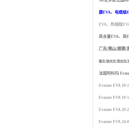
SK化学原
法国阿
杨子巴斯夫EVA
膜EVA、电缆级E
TPV塑胶粒
EVA、热熔胶EV
法国阿科玛EVA
高含量
EVA
、高
美国杜邦PET
广东
/
佛山
/
顺德
/
聚酰胺PA（尼龙）系列：
/
/
/
锡市
徐州市
常州市
聚丙烯PP
法国阿科玛
Evat
美国杜邦POM
Evatane EVA 18-
三井陶氏EVA
Evatane EVA 18-
Hytrel TPEE
Evatane EVA 20-
聚乙烯HDPE
Evatane EVA 24-