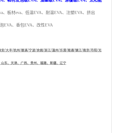
VA、鞋材发泡级EVA、油墨级EVA、涂覆级EVA、太阳能
va、板材eva、
低温EVA、耐温
EVA、注塑EVA、挤出
泡EVA、香包EVA、改性EVA
/
/
/
/
/
/
/
/
/
/
/
/
/
淮安
大丰
杭州
慈溪
宁波
余姚
浙江
温州
乐清
南通
镇江
南京
丹阳
无
、山东、天津、广西、贵州、福建、新疆、辽宁